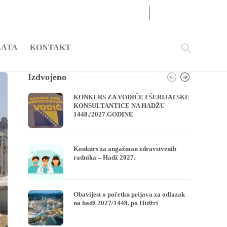
09
AUG
2026
LATA
KONTAKT
Izdvojeno
KONKURS ZA VODIČE I ŠERIJATSKE
KONSULTANTICE NA HADŽU
1448./2027.GODINE
Konkurs za angažman zdravstvenih
radnika – Hadž 2027.
Obavijest o početku prijava za odlazak
na hadž 2027/1448. po Hidžri