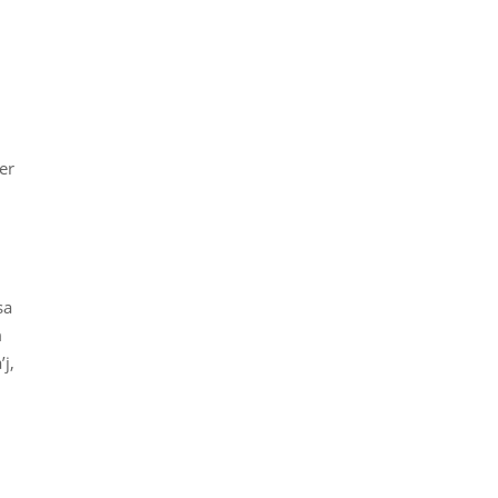
er
sa
m
j,