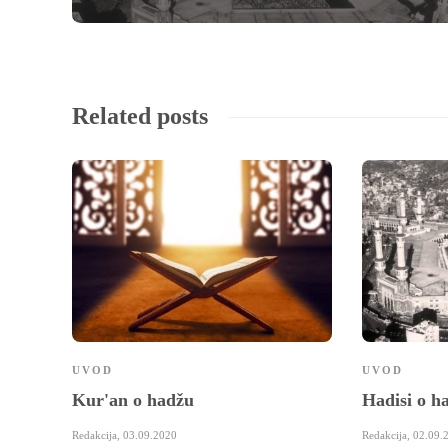
Related posts
UVOD
UVOD
Kur'an o hadžu
Hadisi o h
Redakcija
,
03.09.2020
Redakcija
,
02.09.