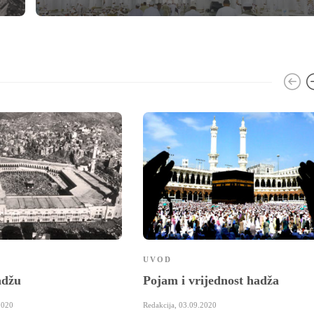
UVOD
adžu
Pojam i vrijednost hadža
2020
Redakcija
,
03.09.2020