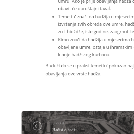
umru. Ako je prije obavljanja hadža 
obavit će oproštajni tavaf.
Temettu’ znači da hadžija u mjesecim
izvršenja svih obreda ove umre, hadž
zu-l-hidždže, iste godine, zaogrnut će
Kiran znači da hadžija u mjesecima ha
obavljene umre, ostaje u ihramskim 
klanje hadžskog kurbana.
Budući da se u praksi temettu’ pokazao najl
obavljanja ove vrste hadža.
UVOD
Hadisi o hadžu