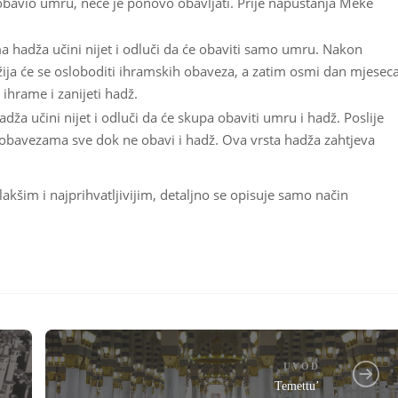
obavio umru, neće je ponovo obavljati. Prije napuštanja Meke
a hadža učini nijet i odluči da će obaviti samo umru. Nakon
ija će se osloboditi ihramskih obaveza, a zatim osmi dan mjesec
 ihrame i zanijeti hadž.
dža učini nijet i odluči da će skupa obaviti umru i hadž. Poslije
obavezama sve dok ne obavi i hadž. Ova vrsta hadža zahtjeva
akšim i najprihvatljivijim, detaljno se opisuje samo način
UVOD
Temettu’