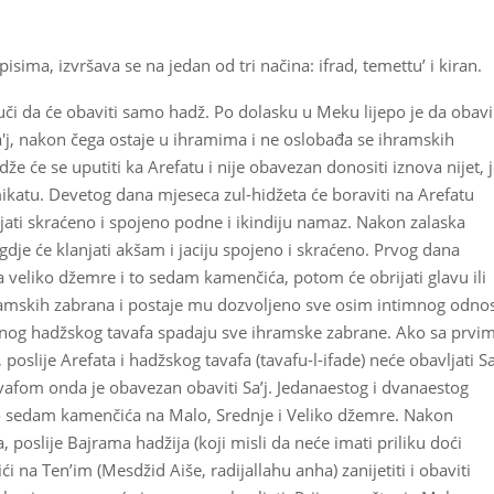
isima, izvršava se na jedan od tri načina: ifrad, temettu’ i kiran.
dluči da će obaviti samo hadž. Po dolasku u Meku lijepo je da obavi
a'j, nakon čega ostaje u ihramima i ne oslobađa se ihramskih
 će se uputiti ka Arefatu i nije obavezan donositi iznova nijet, j
 mikatu. Devetog dana mjeseca zul-hidžeta će boraviti na Arefatu
ti skraćeno i spojeno podne i ikindiju namaz. Nakon zalaska
gdje će klanjati akšam i jaciju spojeno i skraćeno. Prvog dana
veliko džemre i to sedam kamenčića, potom će obrijati glavu ili
ihramskih zabrana i postaje mu dozvoljeno sve osim intimnog odno
og hadžskog tavafa spadaju sve ihramske zabrane. Ako sa prvi
poslije Arefata i hadžskog tavafa (tavafu-l-ifade) neće obavljati Sa’
vafom onda je obavezan obaviti Sa’j. Jedanaestog i dvanaestog
po sedam kamenčića na Malo, Srednje i Veliko džemre. Nakon
 poslije Bajrama hadžija (koji misli da neće imati priliku doći
i na Ten’im (Mesdžid Aiše, radijallahu anha) zanijetiti i obaviti