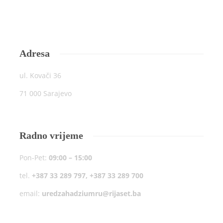
Adresa
ul. Kovači 36
71 000 Sarajevo
Radno vrijeme
Pon-Pet:
09:00 – 15:00
tel.
+387 33 289 797, +387 33 289 700
email:
uredzahadziumru@rijaset.ba