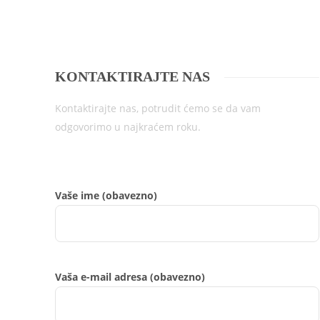
KONTAKTIRAJTE NAS
Kontaktirajte nas, potrudit ćemo se da vam
odgovorimo u najkraćem roku.
Vaše ime (obavezno)
Vaša e-mail adresa (obavezno)