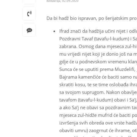
Redakcija
,
02.09.2020
Da bi hadž bio ispravan, po šerijatskim prop
Ifrad znači da hadžija učini nijet i o
Pozdravni Tavaf (tavafu-l-kudum) i S
zabrana. Osmog dana mjeseca zul-hidže
mu vrijedi nijet koji je donio još na
gdje će u podnevskom vremenu klanja
Sunca će se uputiti prema Muzdelifi, 
Bajrama kamenčiće će baciti samo na 
skratiti kosu, te se time oslobađa 
sa svojom suprugom. Nakon obavljen
tavafom (tavafu-l-kudum) obavi i Sa'j, 
a ako Sa’j ne obavi sa pozdravnim ta
mjeseca zul-hidže mufrid će baciti 
izvršenja svih obreda ove vrste hadža,
obaviti umru) zaogrnut će ihrame, otić