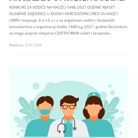
KONKURS ZA VODIČE NA HADŽU 1448./2027.GODINE RIJASET
ISLAMSKE ZAJEDNICE U BOSNI I HERCEGOVINI URED ZA HADŽ I
UMRU raspisuje, K o n k u r s za angažman vodiča i šerijatskih
konsultantica u organizaciji hadža 1448.h.g./2027. godine Na konkurs
se mogu prijaviti isključivo CERTIFICIRANI vodiči i šerijatske…
Redakcija
,
22.07.2026