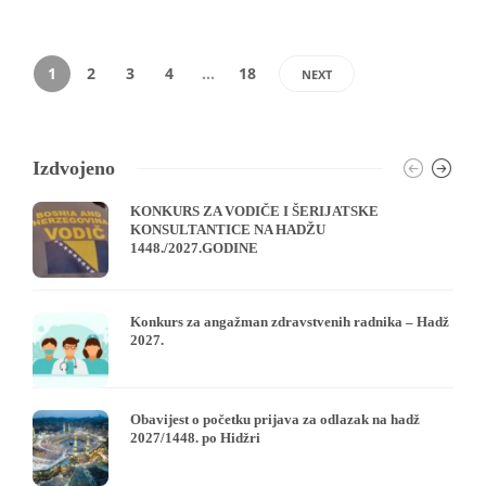
1
2
3
4
…
18
NEXT
Izdvojeno
KONKURS ZA VODIČE I ŠERIJATSKE
KONSULTANTICE NA HADŽU
1448./2027.GODINE
Konkurs za angažman zdravstvenih radnika – Hadž
2027.
Obavijest o početku prijava za odlazak na hadž
2027/1448. po Hidžri