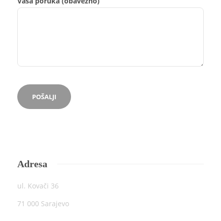
Vaša poruka (obavezno)
Adresa
ul. Kovači 36
71 000 Sarajevo