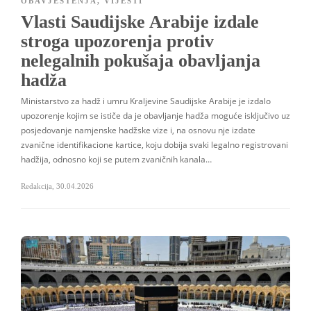
OBAVJEŠTENJA
,
VIJESTI
Vlasti Saudijske Arabije izdale
stroga upozorenja protiv
nelegalnih pokušaja obavljanja
hadža
Ministarstvo za hadž i umru Kraljevine Saudijske Arabije je izdalo
upozorenje kojim se ističe da je obavljanje hadža moguće isključivo uz
posjedovanje namjenske hadžske vize i, na osnovu nje izdate
zvanične identifikacione kartice, koju dobija svaki legalno registrovani
hadžija, odnosno koji se putem zvaničnih kanala…
Redakcija
,
30.04.2026