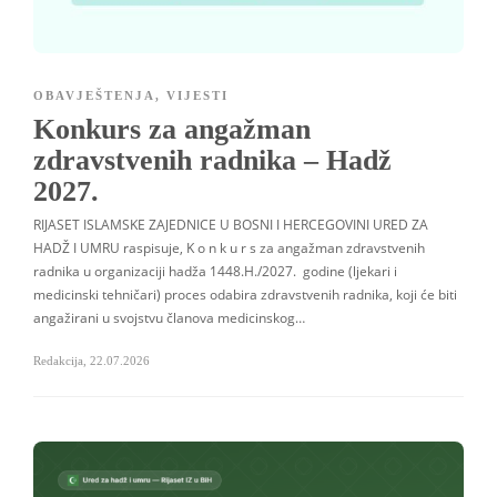
OBAVJEŠTENJA
,
VIJESTI
Konkurs za angažman
zdravstvenih radnika – Hadž
2027.
RIJASET ISLAMSKE ZAJEDNICE U BOSNI I HERCEGOVINI URED ZA
HADŽ I UMRU raspisuje, K o n k u r s za angažman zdravstvenih
radnika u organizaciji hadža 1448.H./2027. godine (ljekari i
medicinski tehničari) proces odabira zdravstvenih radnika, koji će biti
angažirani u svojstvu članova medicinskog…
Redakcija
,
22.07.2026