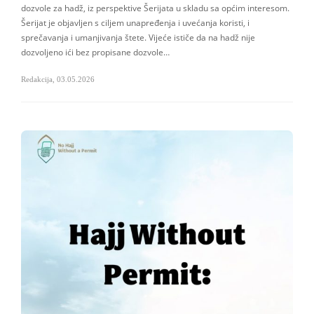
dozvole za hadž, iz perspektive Šerijata u skladu sa općim interesom.
Šerijat je objavljen s ciljem unapređenja i uvećanja koristi, i
sprečavanja i umanjivanja štete. Vijeće ističe da na hadž nije
dozvoljeno ići bez propisane dozvole…
Redakcija
,
03.05.2026