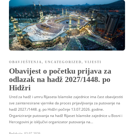
OBAVJEŠTENJA
,
UNCATEGORIZED
,
VIJESTI
Obavijest o početku prijava za
odlazak na hadž 2027/1448. po
Hidžri
Ured za hadž i umru Rijaseta Islamske zajednice ima čast obavijestiti
sve zainteresirane vjernike da proces prijavljivanja za putovanje na
hadž 2027./1448. g. po Hidžri počinje 13.07.2026. godine.
Organiziranje putovanja na hadž Rijaset Islamske zajednice u Bosni i
Hercegovini je isključivi organizator putovanja na…
Redakcija
,
03.07.2026