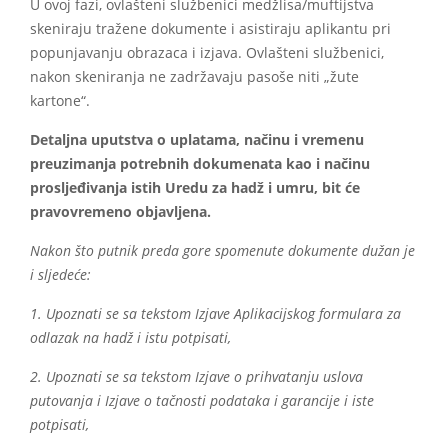
U ovoj fazi, ovlašteni službenici medžlisa/muftijstva
skeniraju tražene dokumente i asistiraju aplikantu pri
popunjavanju obrazaca i izjava. Ovlašteni službenici,
nakon skeniranja ne zadržavaju pasoše niti „žute
kartone“.
Detaljna uputstva o uplatama, načinu i vremenu
preuzimanja potrebnih dokumenata kao i načinu
prosljeđivanja istih Uredu za hadž i umru, bit će
pravovremeno objavljena.
Nakon što putnik preda gore spomenute dokumente dužan je
i sljedeće:
1. Upoznati se sa tekstom Izjave Aplikacijskog formulara za
odlazak na hadž i istu potpisati,
2. Upoznati se sa tekstom Izjave o prihvatanju uslova
putovanja i Izjave o tačnosti podataka i garancije i iste
potpisati,