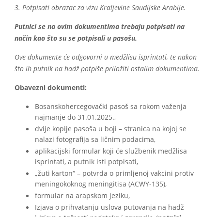
3. Potpisati obrazac za vizu Kraljevine Saudijske Arabije.
Putnici se na ovim dokumentima trebaju potpisati na
način kao što su se potpisali u pasošu.
Ove dokumente će odgovorni u medžlisu isprintati, te nakon
što ih putnik na hadž potpiše priložiti ostalim dokumentima.
Obavezni dokumenti:
Bosanskohercegovački pasoš sa rokom važenja
najmanje do 31.01.2025.,
dvije kopije pasoša u boji – stranica na kojoj se
nalazi fotografija sa ličnim podacima,
aplikacijski formular koji će službenik medžlisa
isprintati, a putnik isti potpisati,
„žuti karton“ – potvrda o primljenoj vakcini protiv
meningokoknog meningitisa (ACWY-135),
formular na arapskom jeziku,
Izjava o prihvatanju uslova putovanja na hadž