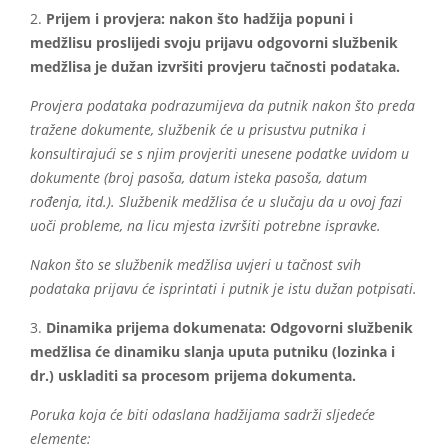
2.
Prijem i provjera: nakon što hadžija popuni i
medžlisu proslijedi svoju prijavu odgovorni službenik
medžlisa je dužan izvršiti provjeru tačnosti podataka.
Provjera podataka podrazumijeva da putnik nakon što preda
tražene dokumente, službenik će u prisustvu putnika i
konsultirajući se s njim provjeriti unesene podatke uvidom u
dokumente (broj pasoša, datum isteka pasoša, datum
rođenja, itd.). Službenik medžlisa će u slučaju da u ovoj fazi
uoči probleme, na licu mjesta izvršiti potrebne ispravke.
Nakon što se službenik medžlisa uvjeri u tačnost svih
podataka prijavu će isprintati i putnik je istu dužan potpisati.
3.
Dinamika prijema dokumenata: Odgovorni službenik
medžlisa će dinamiku slanja uputa putniku (lozinka i
dr.) uskladiti sa procesom prijema dokumenta.
Poruka koja će biti odaslana hadžijama sadrži sljedeće
elemente: