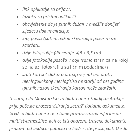
link aplikacije za prijavu
,
lozinku za pristup aplikaciji,
obavještenje da je putnik dužan u medžlis donijeti
sljedeću dokumentaciju:
svoj pasoš (putnik nakon skeniranja pasoš može
zadržati),
dvije fotografije (dimenzije: 4,5 x 3,5 cm),
dvije fotokopije pasoša u boji (samo
stranica na kojoj
se nalazi fotografija sa ličnim podacima)
i
„žuti karton“ dokaz o primljenoj vakcini protiv
meningokoknog meningitisa ne stariji od pet godina
(putnik nakon skeniranja karton može zadržati).
U slučaju da Ministarstvo za hadž i umru Saudijske Arabije
prije početka procesa viziranja zatraži dodatne dokumente,
Ured za hadž i umru će o tome pravovremeno informisati
muftijstva/medžlise, koji će biti obavezni tražene dokumente
pribaviti od budućih putnika na hadž i iste proslijediti Uredu.