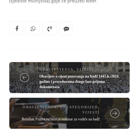
(sjedište muftijstva) gdje će preuzeti kofer.
OBAVJEŠTENJA
,
VIJESTI
Obavijest o cijeni putovanja na hadž 1445.h./2024.
godine i procedurama druge faze prijema
dokumenata
OBAVJEŠTENJA
,
UNCATEGORIZED
,
VIJESTI
Rezultati Poziva na stručni seminar za vodiče na hadž