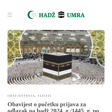
OBAVJEŠTENJA
,
VIJESTI
Obavijest o početku prijava za
odlazak na hadž 2024. g./1445. g. po