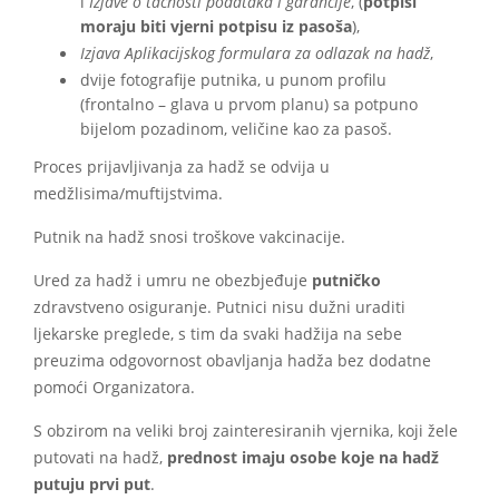
i
Izjave o tačnosti podataka i garancije
, (
potpisi
moraju biti vjerni potpisu iz pasoša
),
Izjava Aplikacijskog formulara za odlazak na hadž
,
dvije fotografije putnika, u punom profilu
(frontalno – glava u prvom planu) sa potpuno
bijelom pozadinom, veličine kao za pasoš.
Proces prijavljivanja za hadž se odvija u
medžlisima/muftijstvima.
Putnik na hadž snosi troškove vakcinacije.
Ured za hadž i umru ne obezbjeđuje
putničko
zdravstveno osiguranje. Putnici nisu dužni uraditi
ljekarske preglede, s tim da svaki hadžija na sebe
preuzima odgovornost obavljanja hadža bez dodatne
pomoći Organizatora.
S obzirom na veliki broj zainteresiranih vjernika, koji žele
putovati na hadž,
prednost imaju osobe koje na hadž
putuju prvi put
.