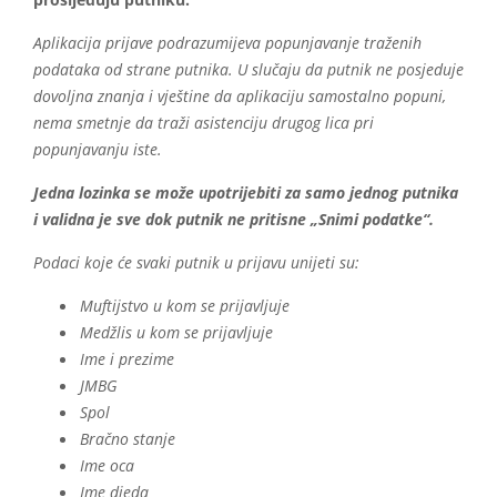
prosljeđuju putniku.
Aplikacija prijave podrazumijeva popunjavanje traženih
podataka od strane putnika. U slučaju da putnik ne posjeduje
dovoljna znanja i vještine da aplikaciju samostalno popuni,
nema smetnje da traži asistenciju drugog lica pri
popunjavanju iste.
Jedna lozinka se može upotrijebiti za samo jednog putnika
i validna je sve dok putnik ne pritisne „Snimi podatke“.
Podaci koje će svaki putnik u prijavu unijeti su:
Muftijstvo u kom se prijavljuje
Medžlis u kom se prijavljuje
Ime i prezime
JMBG
Spol
Bračno stanje
Ime oca
Ime djeda