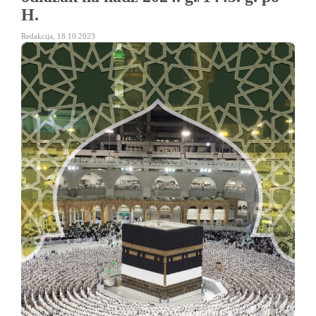
H.
Redakcija
,
18.10.2023