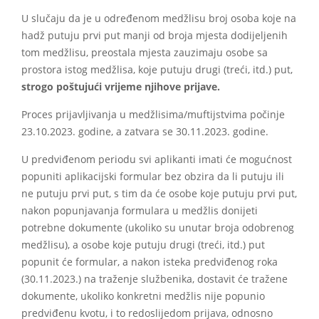
U slučaju da je u određenom medžlisu broj osoba koje na
hadž putuju prvi put manji od broja mjesta dodijeljenih
tom medžlisu, preostala mjesta zauzimaju osobe sa
prostora istog medžlisa, koje putuju drugi (treći, itd.) put,
strogo poštujući vrijeme njihove prijave.
Proces prijavljivanja u medžlisima/muftijstvima počinje
23.10.2023. godine, a zatvara se 30.11.2023. godine.
U predviđenom periodu svi aplikanti imati će mogućnost
popuniti aplikacijski formular bez obzira da li putuju ili
ne putuju prvi put, s tim da će osobe koje putuju prvi put,
nakon popunjavanja formulara u medžlis donijeti
potrebne dokumente (ukoliko su unutar broja odobrenog
medžlisu), a osobe koje putuju drugi (treći, itd.) put
popunit će formular, a nakon isteka predviđenog roka
(30.11.2023.) na traženje službenika, dostavit će tražene
dokumente, ukoliko konkretni medžlis nije popunio
predviđenu kvotu, i to redoslijedom prijava, odnosno