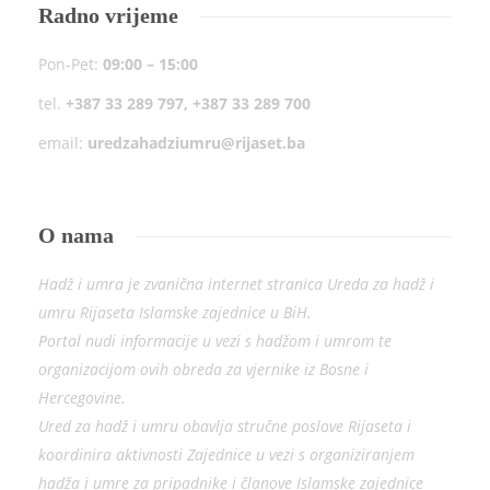
Radno vrijeme
Pon-Pet:
09:00 – 15:00
tel.
+387 33 289 797, +387 33 289 700
email:
uredzahadziumru@rijaset.ba
O nama
Hadž i umra je zvanična internet stranica Ureda za hadž i
umru Rijaseta Islamske zajednice u BiH.
Portal nudi informacije u vezi s hadžom i umrom te
organizacijom ovih obreda za vjernike iz Bosne i
Hercegovine.
Ured za hadž i umru obavlja stručne poslove Rijaseta i
koordinira aktivnosti Zajednice u vezi s organiziranjem
hadža i umre za pripadnike i članove Islamske zajednice