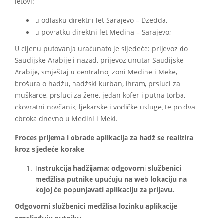
letovi:
u odlasku direktni let Sarajevo – Džedda,
u povratku direktni let Medina – Sarajevo;
U cijenu putovanja uračunato je sljedeće: prijevoz do
Saudijske Arabije i nazad, prijevoz unutar Saudijske
Arabije, smještaj u centralnoj zoni Medine i Meke,
brošura o hadžu, hadžski kurban, ihram, prsluci za
muškarce, prsluci za žene, jedan kofer i putna torba,
okovratni novčanik, ljekarske i vodičke usluge, te po dva
obroka dnevno u Medini i Meki.
Proces prijema i obrade aplikacija za hadž se realizira
kroz sljedeće korake
Instrukcija hadžijama: odgovorni službenici
medžlisa putnike upućuju na web lokaciju
na
kojoj će popunjavati aplikaciju za prijavu.
Odgovorni službenici medžlisa lozinku aplikacije