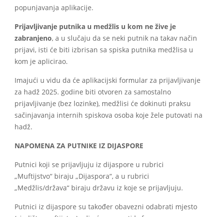
popunjavanja aplikacije.
Prijavljivanje putnika u medžlis u kom ne žive je
zabranjeno
, a u slučaju da se neki putnik na takav način
prijavi, isti će biti izbrisan sa spiska putnika medžlisa u
kom je aplicirao.
Imajući u vidu da će aplikacijski formular za prijavljivanje
za hadž 2025. godine biti otvoren za samostalno
prijavljivanje (bez lozinke), medžlisi će dokinuti praksu
sačinjavanja internih spiskova osoba koje žele putovati na
hadž.
NAPOMENA ZA PUTNIKE IZ DIJASPORE
Putnici koji se prijavljuju iz dijaspore u rubrici
„Muftijstvo“ biraju „Dijaspora“, a u rubrici
„Medžlis/država“ biraju državu iz koje se prijavljuju.
Putnici iz dijaspore su također obavezni odabrati mjesto