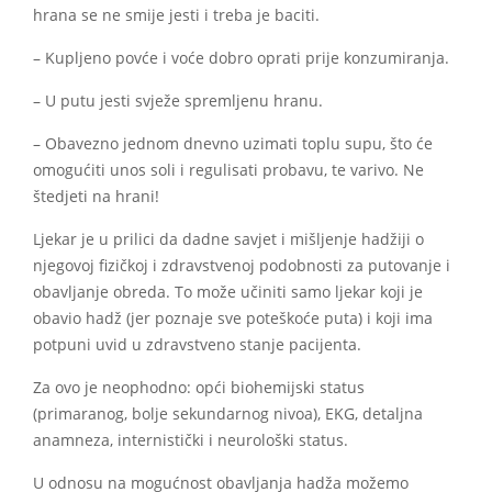
hrana se ne smije jesti i treba je baciti.
– Kupljeno povće i voće dobro oprati prije konzumiranja.
– U putu jesti svježe spremljenu hranu.
– Obavezno jednom dnevno uzimati toplu supu, što će
omogućiti unos soli i regulisati probavu, te varivo. Ne
štedjeti na hrani!
Ljekar je u prilici da dadne savjet i mišljenje hadžiji o
njegovoj fizičkoj i zdravstvenoj podobnosti za putovanje i
obavljanje obreda. To može učiniti samo ljekar koji je
obavio hadž (jer poznaje sve poteškoće puta) i koji ima
potpuni uvid u zdravstveno stanje pacijenta.
Za ovo je neophodno: opći biohemijski status
(primaranog, bolje sekundarnog nivoa), EKG, detaljna
anamneza, internistički i neurološki status.
U odnosu na mogućnost obavljanja hadža možemo