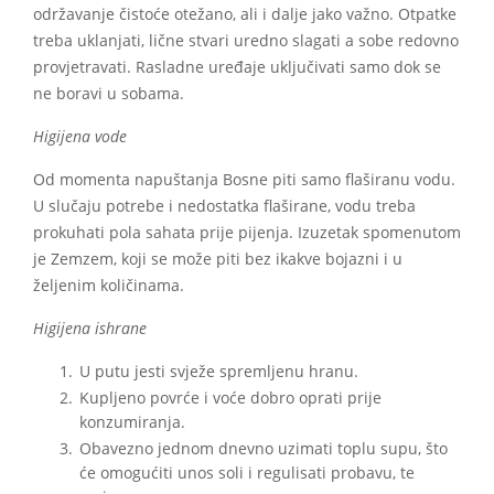
održavanje čistoće otežano, ali i dalje jako važno. Otpatke
treba uklanjati, lične stvari uredno slagati a sobe redovno
provjetravati. Rasladne uređaje uključivati samo dok se
ne boravi u sobama.
Higijena vode
Od momenta napuštanja Bosne piti samo flaširanu vodu.
U slučaju potrebe i nedostatka flaširane, vodu treba
prokuhati pola sahata prije pijenja. Izuzetak spomenutom
je Zemzem, koji se može piti bez ikakve bojazni i u
željenim količinama.
Higijena ishrane
U putu jesti svježe spremljenu hranu.
Kupljeno povrće i voće dobro oprati prije
konzumiranja.
Obavezno jednom dnevno uzimati toplu supu, što
će omogućiti unos soli i regulisati probavu, te