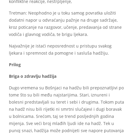
konfliktne reakcije, nestrpljenje,
Tretman: Neophodno je u toku samog povratka uložiti
dodatni napor u odvraćanju pažnje na druge sadržaje,
kroz poticanje na razgovor, učenje, predavanja od strane
vodiča i glavnog vodiča, te brigu ljekara.
Najvažnije je istaći neposrednost u pristupu svakog
ljekara i spremnost da pomogne i sasluša hadžiju.
Prilog
Briga o zdravlju hadžija
Dugo vremena su Bošnjaci na hadžu bili prepoznatljivi po
tome što su bili među najstarijima. Stari, iznureni i
bolesni predstavljali su teret i sebi i drugima. Tokom puta
na hadž nisu bili rijetki ni smrtni slučajevi i dugi boravak
u bolnicama. Srećom, taj se trend posljednjih godina
mijenja. Sve veći broj mlađih ljudi ide na hadž. Tek u
punoj snazi, hadžija može podnijeti sve napore putovanja