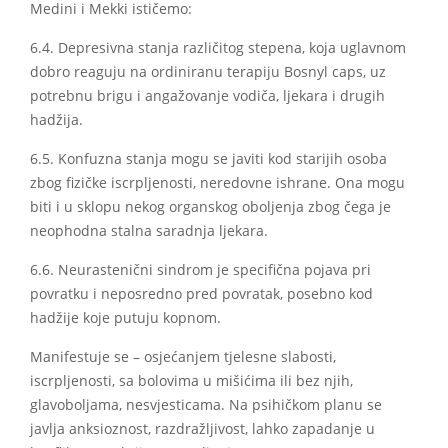
Medini i Mekki ističemo:
6.4. Depresivna stanja različitog stepena, koja uglavnom
dobro reaguju na ordiniranu terapiju Bosnyl caps, uz
potrebnu brigu i angažovanje vodiča, ljekara i drugih
hadžija.
6.5. Konfuzna stanja mogu se javiti kod starijih osoba
zbog fizičke iscrpljenosti, neredovne ishrane. Ona mogu
biti i u sklopu nekog organskog oboljenja zbog čega je
neophodna stalna saradnja ljekara.
6.6. Neurastenični sindrom je specifična pojava pri
povratku i neposredno pred povratak, posebno kod
hadžije koje putuju kopnom.
Manifestuje se – osjećanjem tjelesne slabosti,
iscrpljenosti, sa bolovima u mišićima ili bez njih,
glavoboljama, nesvjesticama. Na psihičkom planu se
javlja anksioznost, razdražljivost, lahko zapadanje u