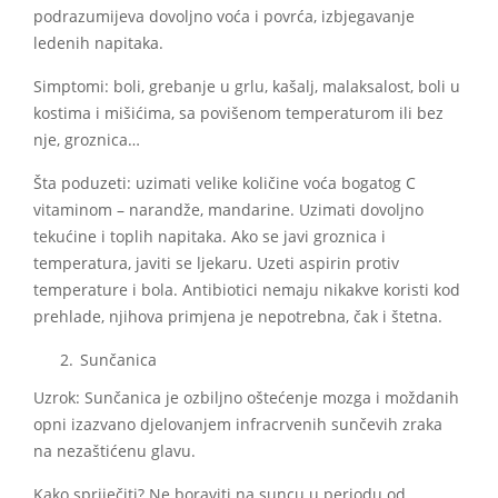
podrazumijeva dovoljno voća i povrća, izbjegavanje
ledenih napitaka.
Simptomi: boli, grebanje u grlu, kašalj, malaksalost, boli u
kostima i mišićima, sa povišenom temperaturom ili bez
nje, groznica…
Šta poduzeti: uzimati velike količine voća bogatog C
vitaminom – narandže, mandarine. Uzimati dovoljno
tekućine i toplih napitaka. Ako se javi groznica i
temperatura, javiti se ljekaru. Uzeti aspirin protiv
temperature i bola. Antibiotici nemaju nikakve koristi kod
prehlade, njihova primjena je nepotrebna, čak i štetna.
Sunčanica
Uzrok: Sunčanica je ozbiljno oštećenje mozga i moždanih
opni izazvano djelovanjem infracrvenih sunčevih zraka
na nezaštićenu glavu.
Kako spriječiti? Ne boraviti na suncu u periodu od