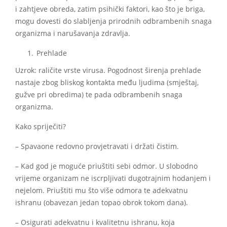
i zahtjeve obreda, zatim psihički faktori, kao što je briga,
mogu dovesti do slabljenja prirodnih odbrambenih snaga
organizma i narušavanja zdravlja.
Prehlade
Uzrok: raličite vrste virusa. Pogodnost širenja prehlade
nastaje zbog bliskog kontakta među ljudima (smještaj,
gužve pri obredima) te pada odbrambenih snaga
organizma.
Kako spriječiti?
– Spavaone redovno provjetravati i držati čistim.
– Kad god je moguće priuštiti sebi odmor. U slobodno
vrijeme organizam ne iscrpljivati dugotrajnim hodanjem i
nejelom. Priuštiti mu što više odmora te adekvatnu
ishranu (obavezan jedan topao obrok tokom dana).
– Osigurati adekvatnu i kvalitetnu ishranu, koja