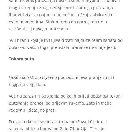
Sam početak putovanja nosi sa sobom tegobu rastanka i
blagu strepnju zbog neizvjesnosti samoga putovanja.
Ibadet i zikr su najbolja pomoć psihičkoj stabilnosti u
ovim momentima. Stalno treba da nam je na umu
uzvišeni cilj našega putovanja.
Svu hranu koja je kvarljiva držati najduže osam sahata od
polaska. Nakon toga, preostala hrana se ne smije jesti.
Tokom puta
Lična i kolektivna higijena
podrazumijeva pranje ruku i
higijenu smještaja.
Većina zaraznih oboljenja od kojih prijeti opasnost tokom
putovanja prenosi se prljavim rukama. Zato ih treba
redovno i detaljno prati.
Prostor u kome se boravi treba održavati čistim. U
sobama obično boravi od 2 do 7 hadžija. Time je