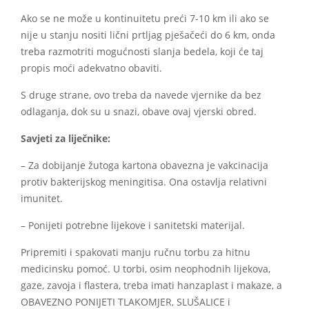
Ako se ne može u kontinuitetu preći 7-10 km ili ako se
nije u stanju nositi lični prtljag pješačeći do 6 km, onda
treba razmotriti mogućnosti slanja bedela, koji će taj
propis moći adekvatno obaviti.
S druge strane, ovo treba da navede vjernike da bez
odlaganja, dok su u snazi, obave ovaj vjerski obred.
Savjeti za liječnike:
– Za dobijanje žutoga kartona obavezna je vakcinacija
protiv bakterijskog meningitisa. Ona ostavlja relativni
imunitet.
– Ponijeti potrebne lijekove i sanitetski materijal.
Pripremiti i spakovati manju ručnu torbu za hitnu
medicinsku pomoć. U torbi, osim neophodnih lijekova,
gaze, zavoja i flastera, treba imati hanzaplast i makaze, a
OBAVEZNO PONIJETI TLAKOMJER, SLUŠALICE i