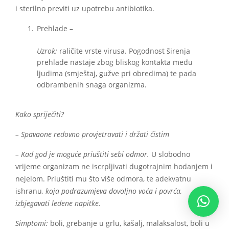
i sterilno previti uz upotrebu antibiotika.
Prehlade –
Uzrok:
raličite vrste virusa. Pogodnost širenja
prehlade nastaje zbog bliskog kontakta među
ljudima (smještaj, gužve pri obredima) te pada
odbrambenih snaga organizma.
Kako spriječiti?
– Spavaone redovno provjetravati i držati čistim
– Kad god je moguće priuštiti sebi odmor.
U slobodno
vrijeme organizam ne iscrpljivati dugotrajnim hodanjem i
nejelom. Priuštiti mu što više odmora, te adekvatnu
ishranu
, koja podrazumjeva dovoljno voća i povrća,
izbjegavati ledene napitke.
Simptomi:
boli, grebanje u grlu, kašalj, malaksalost, boli u