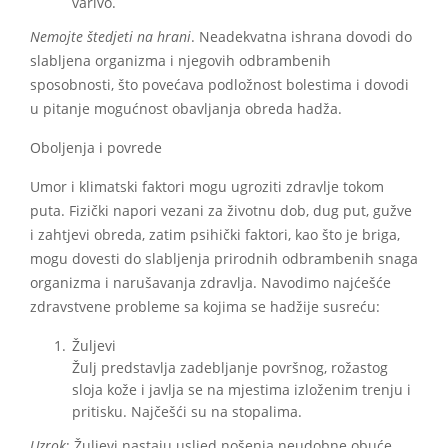
varivo.
Nemojte štedjeti na hrani
. Neadekvatna ishrana dovodi do
slabljena organizma i njegovih odbrambenih
sposobnosti, što povećava podložnost bolestima i dovodi
u pitanje mogućnost obavljanja obreda hadža.
Oboljenja i povrede
Umor i klimatski faktori mogu ugroziti zdravlje tokom
puta. Fizički napori vezani za životnu dob, dug put, gužve
i zahtjevi obreda, zatim psihički faktori, kao što je briga,
mogu dovesti do slabljenja prirodnih odbrambenih snaga
organizma i narušavanja zdravlja. Navodimo najćešće
zdravstvene probleme sa kojima se hadžije susreću:
Žuljevi
Žulj predstavlja zadebljanje površnog, rožastog
sloja kože i javlja se na mjestima izloženim trenju i
pritisku. Najčešći su na stopalima.
Uzrok
: Žuljevi nastaju usljed nošenja neudobne obuće.