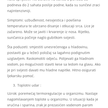
podneva do 2 sahata poslije podne, kada su sunčevi zraci
najintenzivniji.
Simptomi: uzbuđenost, nesvjestica i povišena
temperatura te ubrzano disanje i otkucaji srca. Lice je
zažareno. Može se javiti i krvarenje iz nosa. Rijetko,
sunčanica počinje naglo gubitkom svijesti.
Šta poduzeti: smjestiti unesrećenoga u hladovinu,
postaviti ga u ležeći položaj sa lagahno podignutim
uzglavljem. Raskomotiti odjeću. Polijevati ga hladnom
vodom, po mogućnosti staviti kese sa ledom na glavu. Ako
je pri svijesti davati mu hladne napitke. Hitno osigurati
ljekarsku pomoć.
Toplotni udar :
Uzrok: poremećaj termoregulacije u organizmu. Nastaje
nagomilavanjem toplote u organizmu. U situaciji kada je
vrućina i sparina, zrak je prezasićen vodenom parom