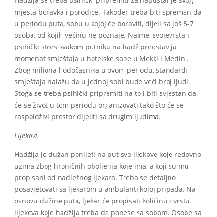
Hadžija se treba psihički pripremiti za napuštanje svog
mjesta boravka i porodice. Također treba biti spreman da
u periodu puta, sobu u kojoj će boraviti, dijeli sa još 5-7
osoba, od kojih većinu ne poznaje. Naime, svojevrstan
psihički stres svakom putniku na hadž predstavlja
momenat smještaja u hotelske sobe u Mekki i Medini.
Zbog miliona hodočasnika u ovom periodu, standardi
smještaja nalažu da u jednoj sobi bude veći broj ljudi.
Stoga se treba psihički pripremiti na to i biti svjestan da
će se život u tom periodu organizovati tako što će se
raspoloživi prostor dijeliti sa drugim ljudima.
Lijekovi.
Hadžija je dužan ponijeti na put sve lijekove koje redovno
uzima zbog hroničnih oboljenja koje ima, a koji su mu
propisani od nadležnog ljekara. Treba se detaljno
posavjetovati sa ljekarom u ambulanti kojoj pripada. Na
osnovu dužine puta, ljekar će propisati količinu i vrstu
lijekova koje hadžija treba da ponese sa sobom. Osobe sa