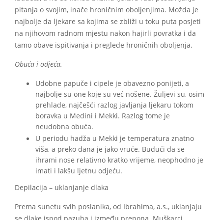
pitanja o svojim, inače hroničnim oboljenjima. Možda je
najbolje da ljekare sa kojima se zbliži u toku puta posjeti
na njihovom radnom mjestu nakon hajirli povratka i da
tamo obave ispitivanja i preglede hroničnih oboljenja.
Obuća i odjeća.
Udobne papuče i cipele je obavezno ponijeti, a
najbolje su one koje su već nošene. Žuljevi su, osim
prehlade, najčešći razlog javljanja ljekaru tokom
boravka u Medini i Mekki. Razlog tome je
neudobna obuća.
U periodu hadža u Mekki je temperatura znatno
viša, a preko dana je jako vruće. Budući da se
ihrami nose relativno kratko vrijeme, neophodno je
imati i lakšu ljetnu odjeću.
Depilacija – uklanjanje dlaka
Prema sunetu svih poslanika, od Ibrahima, a.s., uklanjaju
se dlake ispod pazuha i između prepona. Muškarci