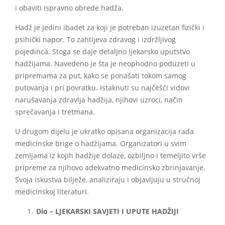
i obaviti ispravno obrede hadža.
Hadž je jedini ibadet za koji je potreban izuzetan fizički i
psihički napor. To zahtijeva zdravog i izdržljivog
pojedinca. Stoga se daje detaljno ljekarsko uputstvo
hadžijama. Navedeno je šta je neophodno poduzeti u
pripremama za put, kako se ponašati tokom samog
putovanja i pri povratku. Istaknuti su najčešći vidovi
narušavanja zdravlja hadžija, njihovi uzroci, način
sprečavanja i tretmana.
U drugom dijelu je ukratko opisana organizacija rada
medicinske brige o hadžijama. Organizatori u svim
zemljama iz kojih hadžije dolaze, ozbiljno i temeljito vrše
pripreme za njihovo adekvatno medicinsko zbrinjavanje.
Svoja iskustva bilježe, analiziraju i objavljuju u stručnoj
medicinskoj literaturi.
Dio – LJEKARSKI SAVJETI I UPUTE HADŽIJI