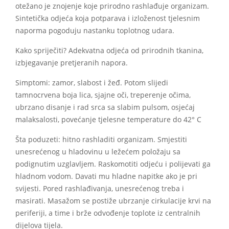
otežano je znojenje koje prirodno rashlađuje organizam.
Sintetička odjeća koja potparava i izloženost tjelesnim
naporma pogoduju nastanku toplotnog udara.
Kako spriječiti? Adekvatna odjeća od prirodnih tkanina,
izbjegavanje pretjeranih napora.
Simptomi: zamor, slabost i žeđ. Potom slijedi
tamnocrvena boja lica, sjajne oči, treperenje očima,
ubrzano disanje i rad srca sa slabim pulsom, osjećaj
malaksalosti, povećanje tjelesne temperature do 42° C
Šta poduzeti: hitno rashladiti organizam. Smjestiti
unesrećenog u hladovinu u ležećem položaju sa
podignutim uzglavljem. Raskomotiti odjeću i polijevati ga
hladnom vodom. Davati mu hladne napitke ako je pri
svijesti. Pored rashlađivanja, unesrećenog treba i
masirati. Masažom se postiže ubrzanje cirkulacije krvi na
periferiji, a time i brže odvođenje toplote iz centralnih
dijelova tijela.