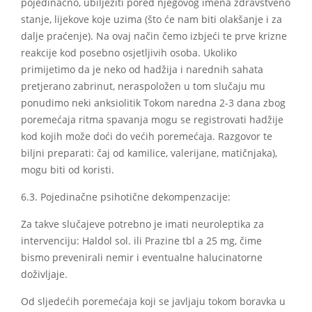
pojedinačno, ubilježiti pored njegovog imena zdravstveno
stanje, lijekove koje uzima (što će nam biti olakšanje i za
dalje praćenje). Na ovaj način čemo izbjeći te prve krizne
reakcije kod posebno osjetljivih osoba. Ukoliko
primijetimo da je neko od hadžija i narednih sahata
pretjerano zabrinut, neraspoložen u tom slučaju mu
ponudimo neki anksiolitik Tokom naredna 2-3 dana zbog
poremećaja ritma spavanja mogu se registrovati hadžije
kod kojih može doći do većih poremećaja. Razgovor te
biljni preparati: čaj od kamilice, valerijane, matičnjaka),
mogu biti od koristi.
6.3. Pojedinačne psihotične dekompenzacije:
Za takve slučajeve potrebno je imati neuroleptika za
intervenciju: Haldol sol. ili Prazine tbl a 25 mg, čime
bismo prevenirali nemir i eventualne halucinatorne
doživljaje.
Od sljedećih poremećaja koji se javljaju tokom boravka u