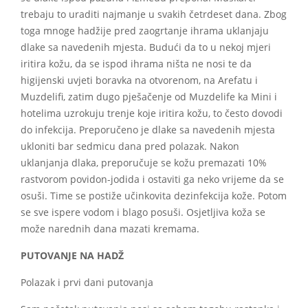
trebaju to uraditi najmanje u svakih četrdeset dana. Zbog
toga mnoge hadžije pred zaogrtanje ihrama uklanjaju
dlake sa navedenih mjesta. Budući da to u nekoj mjeri
iritira kožu, da se ispod ihrama ništa ne nosi te da
higijenski uvjeti boravka na otvorenom, na Arefatu i
Muzdelifi, zatim dugo pješačenje od Muzdelife ka Mini i
hotelima uzrokuju trenje koje iritira kožu, to često dovodi
do infekcija. Preporučeno je dlake sa navedenih mjesta
ukloniti bar sedmicu dana pred polazak. Nakon
uklanjanja dlaka, preporučuje se kožu premazati 10%
rastvorom povidon-jodida i ostaviti ga neko vrijeme da se
osuši. Time se postiže učinkovita dezinfekcija kože. Potom
se sve ispere vodom i blago posuši. Osjetljiva koža se
može narednih dana mazati kremama.
PUTOVANJE NA HADŽ
Polazak i prvi dani putovanja