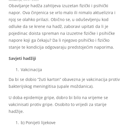
Obavljanje hadža zahtijeva izuzetan fizički i psihički
napor. Ova činjenica se vrlo malo ili nimalo aktuelizira i
njoj se olahko prilazi. Obično se, u oduševljenju kod
odluke da se krene na hadž, zaboravi upitati da li je
pojedinac doista spreman na izuzetne fizičke i psihičke
napore koji ga čekaju? Da li njegovo psihičko i fizičko
stanje te kondicija odgovaraju predstojećim naporima.
Savjeti hadžiji
Vakcinacija
Da bi se dobio “žuti karton” obavezna je vakcinacija protiv
bakterijskog meningitisa (upale moždanica).
U doba epidemije gripe, dobro bi bilo na vrijeme se
vakcinisati protiv gripe. Osobito to vrijedi za starije
hadžije.
b) Ponijeti lijekove