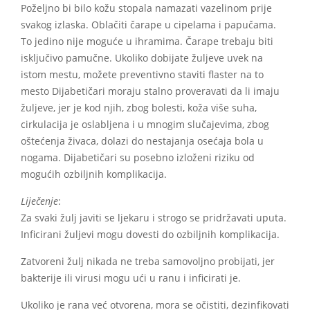
Poželjno bi bilo kožu stopala namazati vazelinom prije
svakog izlaska. Oblačiti čarape u cipelama i papučama.
To jedino nije moguće u ihramima. Čarape trebaju biti
isključivo pamučne. Ukoliko dobijate žuljeve uvek na
istom mestu, možete preventivno staviti flaster na to
mesto Dijabetičari moraju stalno proveravati da li imaju
žuljeve, jer je kod njih, zbog bolesti, koža više suha,
cirkulacija je oslabljena i u mnogim slučajevima, zbog
oštećenja živaca, dolazi do nestajanja osećaja bola u
nogama. Dijabetičari su posebno izloženi riziku od
mogućih ozbiljnih komplikacija.
Liječenje
:
Za svaki žulj javiti se ljekaru i strogo se pridržavati uputa.
Inficirani žuljevi mogu dovesti do ozbiljnih komplikacija.
Zatvoreni žulj nikada ne treba samovoljno probijati, jer
bakterije ili virusi mogu ući u ranu i inficirati je.
Ukoliko je rana već otvorena, mora se očistiti, dezinfikovati