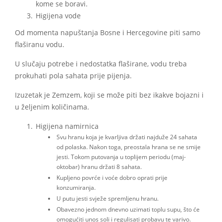
kome se boravi.
Higijena vode
Od momenta napuštanja Bosne i Hercegovine piti samo
flaširanu vodu.
U slučaju potrebe i nedostatka flaširane, vodu treba
prokuhati pola sahata prije pijenja.
Izuzetak je Zemzem, koji se može piti bez ikakve bojazni i
u željenim količinama.
Higijena namirnica
Svu hranu koja je kvarljiva držati najduže 24 sahata
od polaska. Nakon toga, preostala hrana se ne smije
jesti. Tokom putovanja u toplijem periodu (maj-
oktobar) hranu držati 8 sahata.
Kupljeno povrće i voće dobro oprati prije
konzumiranja.
U putu jesti svježe spremljenu hranu.
Obavezno jednom dnevno uzimati toplu supu, što će
omogućiti unos soli i regulisati probavu te varivo.