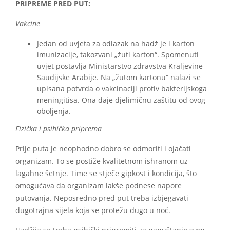
PRIPREME PRED PUT:
Vakcine
Jedan od uvjeta za odlazak na hadž je i karton
imunizacije, takozvani „žuti karton“. Spomenuti
uvjet postavlja Ministarstvo zdravstva Kraljevine
Saudijske Arabije. Na „žutom kartonu“ nalazi se
upisana potvrda o vakcinaciji protiv bakterijskoga
meningitisa. Ona daje djelimičnu zaštitu od ovog
oboljenja.
Fizička i psihička priprema
Prije puta je neophodno dobro se odmoriti i ojačati
organizam. To se postiže kvalitetnom ishranom uz
lagahne šetnje. Time se stječe gipkost i kondicija, što
omogućava da organizam lakše podnese napore
putovanja. Neposredno pred put treba izbjegavati
dugotrajna sijela koja se protežu dugo u noć.