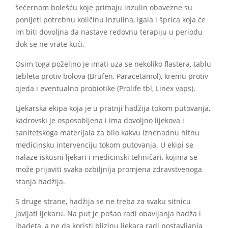
šećernom bolešću koje primaju inzulin obavezne su
ponijeti potrebnu količinu inzulina, igala i šprica koja će
im biti dovoljna da nastave redovnu terapiju u periodu
dok se ne vrate kući.
Osim toga poželjno je imati uza se nekoliko flastera, tablu
tebleta protiv bolova (Brufen, Paracetamol), kremu protiv
ojeda i eventualno probiotike (Prolife tbl, Linex vaps).
Ljekarska ekipa koja je u pratnji hadžija tokom putovanja,
kadrovski je osposobljena i ima dovoljno lijekova i
sanitetskoga materijala za bilo kakvu iznenadnu hitnu
medicinsku intervenciju tokom putovanja. U ekipi se
nalaze iskusni ljekari i medicinski tehničari, kojima se
može prijaviti svaka ozbiljnija promjena zdravstvenoga
stanja hadžija.
S druge strane, hadžija se ne treba za svaku sitnicu
javljati ljekaru. Na put je pošao radi obavljanja hadža i
ibadeta, a ne da koristi blizinu ljekara radi postavljanja