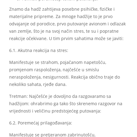
Znamo da hadž zahtijeva posebne psihičke, fizičke i
materijalne pripreme. Za mnoge hadžije to je prvo
odvajanje od porodice, prvo putovanje avionom i odlazak
van zemlje, što je na svoj način stres, te su i popratne
reakcije očekivane. U tim prvim sahatima može se javiti:
6.1. Akutna reakcija na stres:
Manifestuje se strahom, pojačanom napetošću,
promjenom raspoloženja, najčešće u smislu
neraspoloženja, nesigurnosti. Reakcija obično traje do
nekoliko sahata, rjeđe dana.
Tretman: Najčešće je dovoljno da razgovaramo sa
hadžijom: ohrabrimo ga tako što skrenemo razgovor na
vrijednosti i veličinu predstojećeg putovanja:
6.2. Poremećaj prilagođavanja:
Manifestuje se pretjeranom zabrinutošću,