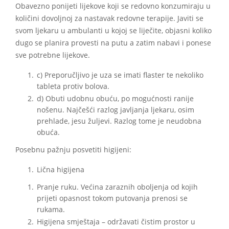
Obavezno ponijeti lijekove koji se redovno konzumiraju u
količini dovoljnoj za nastavak redovne terapije. Javiti se
svom ljekaru u ambulanti u kojoj se liječite, objasni koliko
dugo se planira provesti na putu a zatim nabavi i ponese
sve potrebne lijekove.
c) Preporučljivo je uza se imati flaster te nekoliko
tableta protiv bolova.
d) Obuti udobnu obuću, po mogućnosti ranije
nošenu. Najčešći razlog javljanja ljekaru, osim
prehlade, jesu žuljevi. Razlog tome je neudobna
obuća.
Posebnu pažnju posvetiti higijeni:
Lična higijena
Pranje ruku. Većina zaraznih oboljenja od kojih
prijeti opasnost tokom putovanja prenosi se
rukama.
Higijena smještaja – održavati čistim prostor u