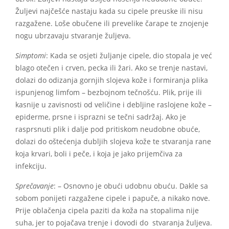
Žuljevi najčešće nastaju kada su cipele preuske ili nisu
razgažene. Loše obučene ili prevelike čarape te znojenje
nogu ubrzavaju stvaranje žuljeva.
Simptomi
: Kada se osjeti žuljanje cipele, dio stopala je već
blago otečen i crven, pecka ili žari. Ako se trenje nastavi,
dolazi do odizanja gornjih slojeva kože i formiranja plika
ispunjenog limfom – bezbojnom tečnošću. Plik, prije ili
kasnije u zavisnosti od veličine i debljine raslojene kože –
epiderme, prsne i isprazni se tečni sadržaj. Ako je
rasprsnuti plik i dalje pod pritiskom neudobne obuće,
dolazi do oštećenja dubljih slojeva kože te stvaranja rane
koja krvari, boli i peče, i koja je jako prijemčiva za
infekciju.
Sprečavanje
: – Osnovno je obući udobnu obuću. Dakle sa
sobom ponijeti razgažene cipele i papuče, a nikako nove.
Prije oblačenja cipela paziti da koža na stopalima nije
suha, jer to pojačava trenje i dovodi do stvaranja žuljeva.