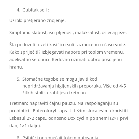
Gubitak soli :
Uzrok: pretjerano znojenje.
Simptomi: slabost, iscrpljenost, malaksalost, osjećaj jeze.
Šta poduzeti: uzeti kašičicu soli razmućenu u čašu vode.
Kako spriječiti? Izbjegavati napore pri toplom vremenu,
adekvatno se obući. Redovno uzimati dobro posoljenu
hranu.
Stomačne tegobe se mogu javiti kod
nepridržavanja higijenskih preporuka. Više od 4-5
žitkih stolica zahtijeva tretman.
Tretman: napraviti čajnu pauzu. Na raspolaganju su
probiotici i Enterofuryl caps. U težim slučajevima koristiti
Esbesul 2×2 caps., odnosno Doxicyclin po shemi (2×1 prvi
dan, 1×1 dalje).
Psihički poremećaji tokom putovanja.