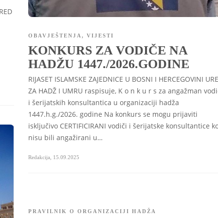
URED
OBAVJEŠTENJA
,
VIJESTI
KONKURS ZA VODIČE NA
HADŽU 1447./2026.GODINE
RIJASET ISLAMSKE ZAJEDNICE U BOSNI I HERCEGOVINI UR
ZA HADŽ I UMRU raspisuje, K o n k u r s za angažman vod
i šerijatskih konsultantica u organizaciji hadža
1447.h.g./2026. godine Na konkurs se mogu prijaviti
isključivo CERTIFICIRANI vodiči i šerijatske konsultantice ko
nisu bili angažirani u…
Redakcija
,
15.09.2025
PRAVILNIK O ORGANIZACIJI HADŽA