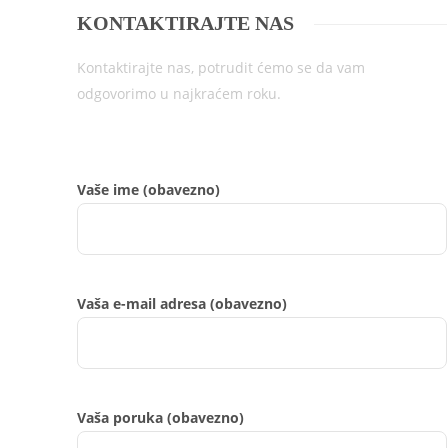
KONTAKTIRAJTE NAS
Kontaktirajte nas, potrudit ćemo se da vam
odgovorimo u najkraćem roku.
Vaše ime (obavezno)
Vaša e-mail adresa (obavezno)
Vaša poruka (obavezno)