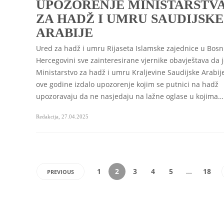
UPOZORENJE MINISTARSTV
ZA HADŽ I UMRU SAUDIJSKE
ARABIJE
Ured za hadž i umru Rijaseta Islamske zajednice u Bosni
Hercegovini sve zainteresirane vjernike obavještava da 
Ministarstvo za hadž i umru Kraljevine Saudijske Arabije
ove godine izdalo upozorenje kojim se putnici na hadž
upozoravaju da ne nasjedaju na lažne oglase u kojima…
Redakcija
,
27.04.2025
1
2
3
4
5
…
18
PREVIOUS