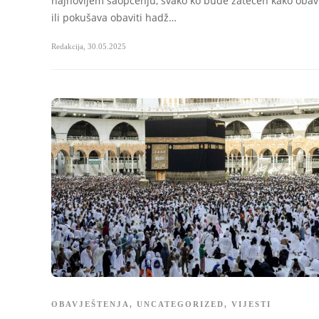
najnovijem saopćenju, svako ko bude zatečen kako obav
ili pokušava obaviti hadž…
Redakcija
,
30.05.2025
OBAVJEŠTENJA
,
UNCATEGORIZED
,
VIJESTI