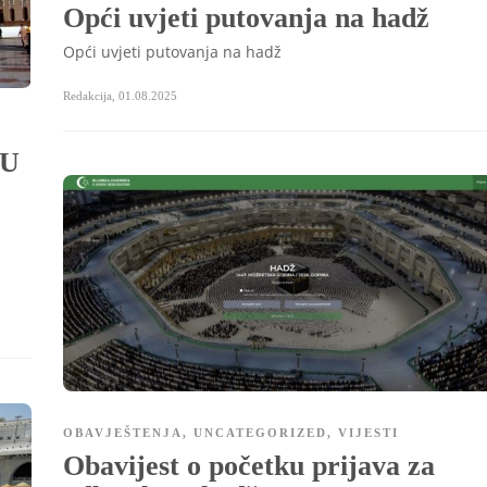
Opći uvjeti putovanja na hadž
Opći uvjeti putovanja na hadž
Redakcija
,
01.08.2025
 U
i
OBAVJEŠTENJA
,
UNCATEGORIZED
,
VIJESTI
Obavijest o početku prijava za