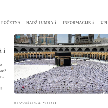
POČETNA
HADŽ I UMRA
INFORMACIJE
UP
 i
ja
Hadž
ana
te
OBAVJEŠTENJA
,
VIJESTI