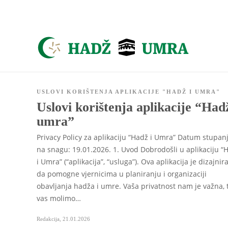
Asign menu
USLOVI KORIŠTENJA APLIKACIJE "HADŽ I UMRA"
Uslovi korištenja aplikacije “Hadž
umra”
Privacy Policy za aplikaciju “Hadž i Umra” Datum stupan
na snagu: 19.01.2026. 1. Uvod Dobrodošli u aplikaciju “
i Umra” (“aplikacija”, “usluga”). Ova aplikacija je dizajnir
da pomogne vjernicima u planiranju i organizaciji
obavljanja hadža i umre. Vaša privatnost nam je važna, 
vas molimo…
Redakcija
,
21.01.2026