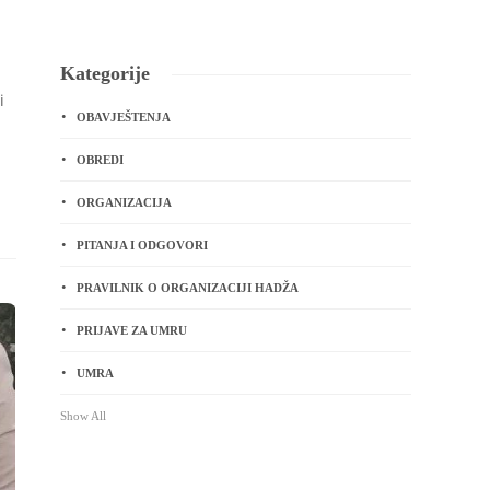
Kategorije
i
OBAVJEŠTENJA
a
OBREDI
ORGANIZACIJA
PITANJA I ODGOVORI
PRAVILNIK O ORGANIZACIJI HADŽA
PRIJAVE ZA UMRU
UMRA
Show All