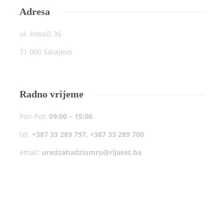
Adresa
ul. Kovači 36
71 000 Sarajevo
Radno vrijeme
Pon-Pet:
09:00 – 15:00
tel.
+387 33 289 797, +387 33 289 700
email:
uredzahadziumru@rijaset.ba