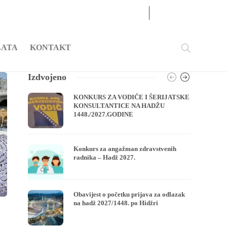
07
AUG
2026
LATA
KONTAKT
Izdvojeno
KONKURS ZA VODIČE I ŠERIJATSKE
KONSULTANTICE NA HADŽU
1448./2027.GODINE
Konkurs za angažman zdravstvenih
radnika – Hadž 2027.
Obavijest o početku prijava za odlazak
na hadž 2027/1448. po Hidžri