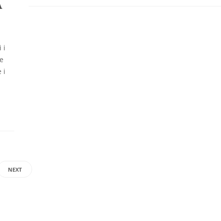
A
 i
je
 i
NEXT