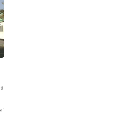
ti
vaf