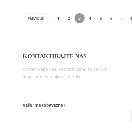
1
2
3
4
5
6
…
PREVIOUS
KONTAKTIRAJTE NAS
Kontaktirajte nas, potrudit ćemo se da vam
odgovorimo u najkraćem roku.
Vaše ime (obavezno)