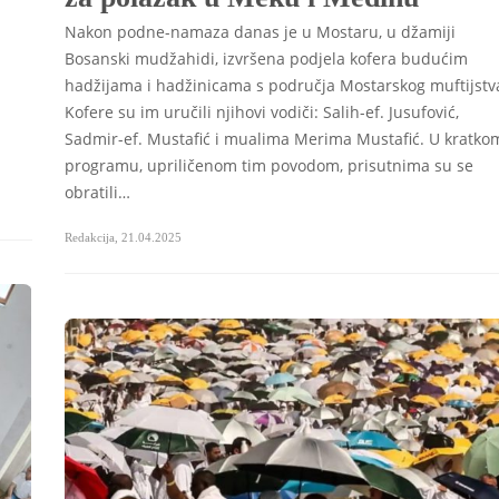
Nakon podne-namaza danas je u Mostaru, u džamiji
Bosanski mudžahidi, izvršena podjela kofera budućim
hadžijama i hadžinicama s područja Mostarskog muftijstv
Kofere su im uručili njihovi vodiči: Salih-ef. Jusufović,
Sadmir-ef. Mustafić i mualima Merima Mustafić. U kratko
programu, upriličenom tim povodom, prisutnima su se
obratili…
Redakcija
,
21.04.2025