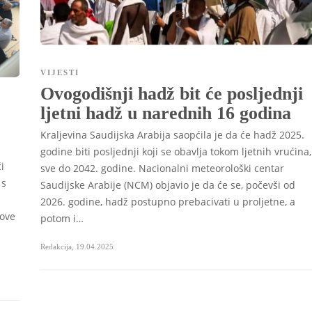
VIJESTI
Ovogodišnji hadž bit će posljednji
ljetni hadž u narednih 16 godina
Kraljevina Saudijska Arabija saopćila je da će hadž 2025.
godine biti posljednji koji se obavlja tokom ljetnih vrućina,
i
sve do 2042. godine. Nacionalni meteorološki centar
 s
Saudijske Arabije (NCM) objavio je da će se, počevši od
h
2026. godine, hadž postupno prebacivati u proljetne, a
 ove
potom i…
Redakcija
,
19.04.2025