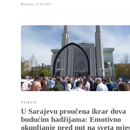
Redakcija
,
23.04.2025
VIJESTI
U Sarajevu proučena ikrar dova
budućim hadžijama: Emotivno
okupljanje pred put na sveta mje