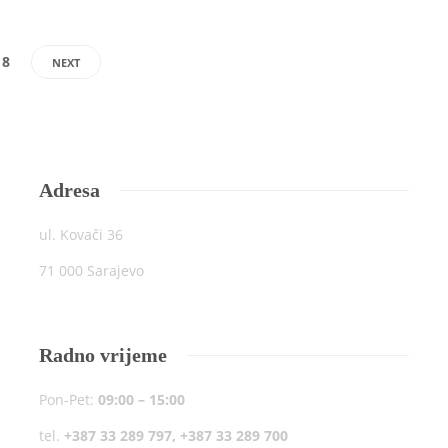
18
NEXT
Adresa
ul. Kovači 36
71 000 Sarajevo
Radno vrijeme
Pon-Pet:
09:00 – 15:00
tel.
+387 33 289 797, +387 33 289 700