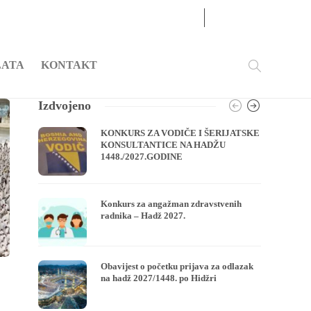
07
AUG
2026
LATA
KONTAKT
Izdvojeno
KONKURS ZA VODIČE I ŠERIJATSKE
KONSULTANTICE NA HADŽU
1448./2027.GODINE
Konkurs za angažman zdravstvenih
radnika – Hadž 2027.
Obavijest o početku prijava za odlazak
na hadž 2027/1448. po Hidžri