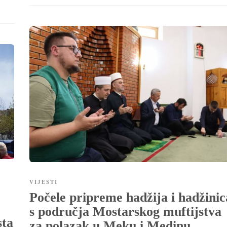
VIJESTI
Počele pripreme hadžija i hadžinic
s područja Mostarskog muftijstva
sta
za polazak u Meku i Medinu