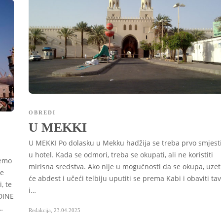
OBREDI
U MEKKI
U MEKKI Po dolasku u Mekku hadžija se treba prvo smjesti
u hotel. Kada se odmori, treba se okupati, ali ne koristiti
ćemo
mirisna sredstva. Ako nije u mogućnosti da se okupa, uzet
se
će abdest i učeći telbiju uputiti se prema Kabi i obaviti ta
, te
i…
EDINE
…
Redakcija
,
23.04.2025