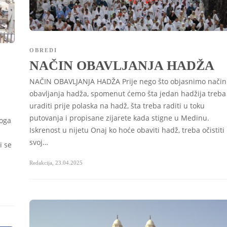
OBREDI
NAČIN OBAVLJANJA HADŽA
NAČIN OBAVLJANJA HADŽA Prije nego što objasnimo način
obavljanja hadža, spomenut ćemo šta jedan hadžija treba
uraditi prije polaska na hadž, šta treba raditi u toku
putovanja i propisane zijarete kada stigne u Medinu.
toga
Iskrenost u nijetu Onaj ko hoće obaviti hadž, treba očistiti
svoj…
i se
Redakcija
,
23.04.2025