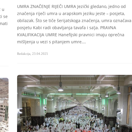
UMRA ZNAČENJE RIJEČI UMRA Jezički gledano, jedno od
ž u
značenja riječi umra u arapskom jeziku jeste – posjeta,
ti se
obilazak. Što se tiče šerijatskoga značenja, umra označava
mati
posjetu Kabi radi obavljanja tavafa i sa‘ja. PRAVNA
KVALIFIKACIJA UMRE Hanefijski pravnici imaju oprečna
mišljenja u vezi s pitanjem umre….
Redakcija
,
23.04.2025