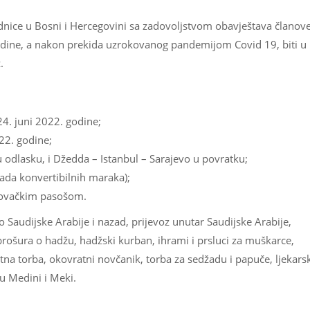
dnice u Bosni i Hercegovini sa zadovoljstvom obavještava članove
odine, a nakon prekida uzrokovanog pandemijom Covid 19, biti u
.
4. juni 2022. godine;
22. godine;
u odlasku, i Džedda – Istanbul – Sarajevo u povratku;
jada konvertibilnih maraka);
egovačkim pasošom.
o Saudijske Arabije i nazad, prijevoz unutar Saudijske Arabije,
brošura o hadžu, hadžski kurban, ihrami i prsluci za muškarce,
tna torba, okovratni novčanik, torba za sedžadu i papuče, ljekars
u Medini i Meki.