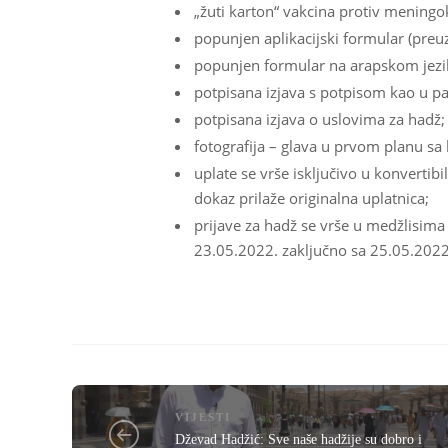
„žuti karton“ vakcina protiv mening
popunjen aplikacijski formular (preuz
popunjen formular na arapskom jezik
potpisana izjava s potpisom kao u p
potpisana izjava o uslovima za hadž;
fotografija – glava u prvom planu s
uplate se vrše isključivo u konverti
dokaz prilaže originalna uplatnica;
prijave za hadž se vrše u medžlisima
23.05.2022. zaključno sa 25.05.2022
VIJESTI
Dževad Hadžić: Sve naše hadžije su dobro i