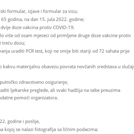
ki formular, izjave i formular za vizu;
od 65 godina, na dan 15. jula 2022. godine;
 dvije doze vakcina protiv COVID-19;
klo više od osam mjeseci od primljene druge doze vakcine protiv
i treću dozu;
nja uraditi PCR test, koji ne smije biti stariji od 72 sahata prije
o kakvu materijalnu obavezu povrata novčanih sredstava u slučaj
putničko zdravstveno osiguranje;
aditi ljekarske preglede, ali svaki hadžija na sebe preuzima
odatne pomoći organizatora.
. godine i poslije,
na kojoj se nalazi fotografija sa ličnim podacima;