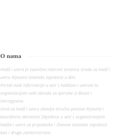
vodičima, pripreme za odlazak u
zemalja
Meku
Redakcija
,
03.02.2021
Redakcija
,
29.06.2022
O nama
Hadž i umra je zvanična internet stranica Ureda za hadž i
umru Rijaseta Islamske zajednice u BiH.
Portal nudi informacije u vezi s hadžom i umrom te
organizacijom ovih obreda za vjernike iz Bosne i
Hercegovine.
Ured za hadž i umru obavlja stručne poslove Rijaseta i
koordinira aktivnosti Zajednice u vezi s organiziranjem
hadža i umre za pripadnike i članove Islamske zajednice
kao i druge zainteresirane.