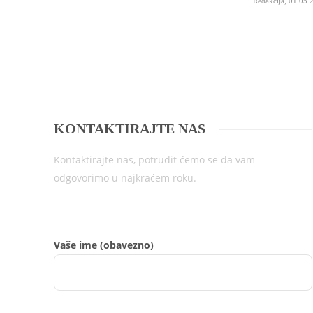
Redakcija
,
01.05.
KONTAKTIRAJTE NAS
Kontaktirajte nas, potrudit ćemo se da vam
odgovorimo u najkraćem roku.
Vaše ime (obavezno)