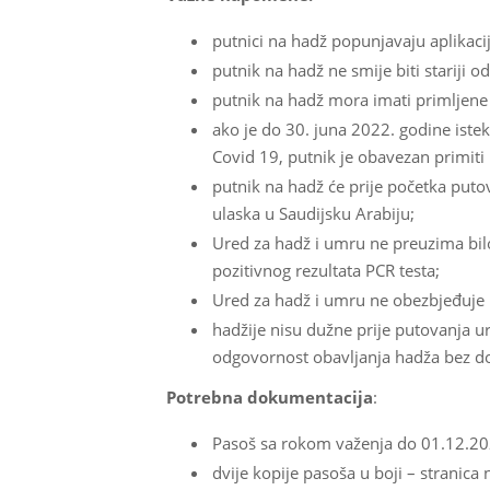
putnici na hadž popunjavaju aplikacijs
putnik na hadž ne smije biti stariji 
putnik na hadž mora imati primljene
ako je do 30. juna 2022. godine iste
Covid 19, putnik je obavezan primiti 
putnik na hadž će prije početka putova
ulaska u Saudijsku Arabiju;
Ured za hadž i umru ne preuzima bil
pozitivnog rezultata PCR testa;
Ured za hadž i umru ne obezbjeđuje 
hadžije nisu dužne prije putovanja ur
odgovornost obavljanja hadža bez d
Potrebna dokumentacija
:
Pasoš sa rokom važenja do 01.12.2022
dvije kopije pasoša u boji – stranica 