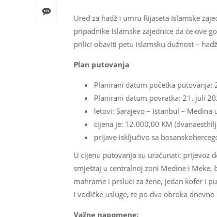
Ured za hadž i umru Rijaseta Islamske zaje
pripadnike Islamske zajednice da će ove g
prilici obaviti petu islamsku dužnost – hadž
Plan putovanja
Planirani datum početka putovanja: 2
Planirani datum povratka: 21. juli 20
letovi: Sarajevo – Istanbul – Medina 
cijena je: 12.000,00 KM (dvanaesthil
prijave isključivo sa bosanskoherc
U cijenu putovanja su uračunati: prijevoz d
smještaj u centralnoj zoni Medine i Meke, 
mahrame i prsluci za žene, jedan kofer i pu
i vodičke usluge, te po dva obroka dnevno 
Važne napomene: