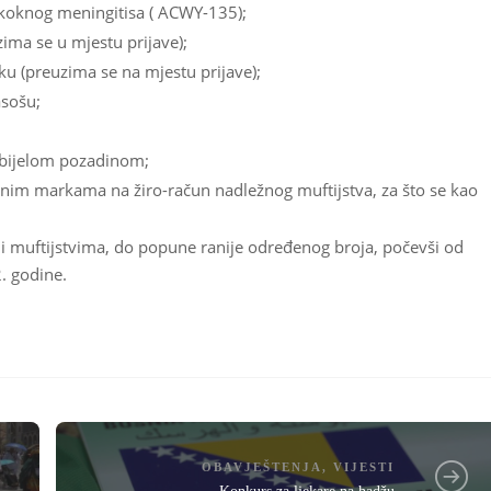
okoknog meningitisa ( ACWY-135);
ima se u mjestu prijave);
u (preuzima se na mjestu prijave);
asošu;
a bijelom pozadinom;
bilnim markama na žiro-račun nadležnog muftijstva, za što se kao
 i muftijstvima, do popune ranije određenog broja, počevši od
. godine.
OBAVJEŠTENJA
,
VIJESTI