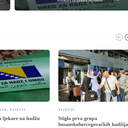
Konkurs za ljekare na hadžu
NJA
,
VIJESTI
VIJESTI
 ljekare na hadžu
Stigla prva grupa
bosanskohercegovačkih hadžija