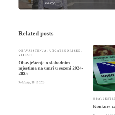
zdravo
Related posts
OBAVJEŠTENJA
,
UNCATEGORIZED
,
VIJESTI
Obavještenje o slobodnim
mjestima na umri u sezoni 2024-
2025
Redakcija
,
28.10.2024
OBAVJEŠTE
Konkurs za