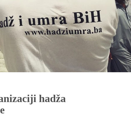
anizaciji hadža
ne