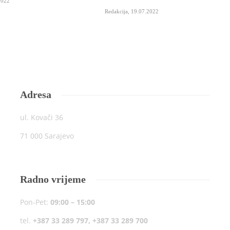
2022
Redakcija
,
19.07.2022
Adresa
ul. Kovači 36
71 000 Sarajevo
Radno vrijeme
Pon-Pet:
09:00 – 15:00
tel.
+387 33 289 797, +387 33 289 700