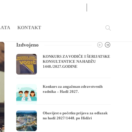
07
AUG
2026
LATA
KONTAKT
Izdvojeno
KONKURS ZA VODIČE I ŠERIJATSKE
KONSULTANTICE NA HADŽU
1448./2027.GODINE
Konkurs za angažman zdravstvenih
radnika – Hadž 2027.
Obavijest o početku prijava za odlazak
na hadž 2027/1448. po Hidžri