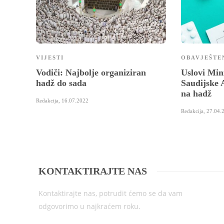
VIJESTI
OBAVJEŠTE
Vodiči: Najbolje organiziran
Uslovi Min
hadž do sada
Saudijske 
na hadž
Redakcija
,
16.07.2022
Redakcija
,
27.04.
KONTAKTIRAJTE NAS
Kontaktirajte nas, potrudit ćemo se da vam
odgovorimo u najkraćem roku.