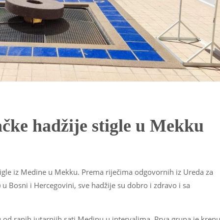
čke hadžije stigle u Mekku
igle iz Medine u Mekku. Prema riječima odgovornih iz Ureda za
 u Bosni i Hercegovini, sve hadžije su dobro i zdravo i sa
u od ranih jutarnjih sati Medinu u intervalima. Prva grupa je krenu