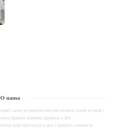
OBAVJEŠTENJA
,
VIJESTI
VIJESTI
Konkurs za ljekare na hadžu
Ovogodišnji ha
posljednji lje
Redakcija
,
01.05.2022
16 godina
Redakcija
,
19.04.2025
O nama
Hadž i umra je zvanična internet stranica Ureda za hadž i
umru Rijaseta Islamske zajednice u BiH.
Portal nudi informacije u vezi s hadžom i umrom te