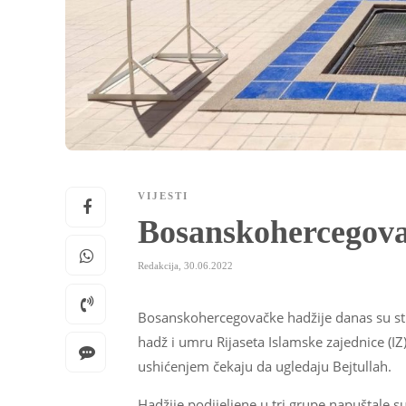
VIJESTI
Bosanskohercegova
Redakcija
,
30.06.2022
Bosanskohercegovačke hadžije danas su st
hadž i umru Rijaseta Islamske zajednice (IZ)
ushićenjem čekaju da ugledaju Bejtullah.
Hadžije podijeljene u tri grupe napuštale s