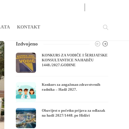
09
AUG
2026
LATA
KONTAKT
Izdvojeno
KONKURS ZA VODIČE I ŠERIJATSKE
KONSULTANTICE NA HADŽU
1448./2027.GODINE
Konkurs za angažman zdravstvenih
radnika – Hadž 2027.
Obavijest o početku prijava za odlazak
na hadž 2027/1448. po Hidžri