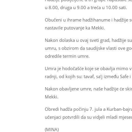
u 8.00, druga u 9.00 a treća u 10.00 sati.
Obučeni u ihrame hadžihanume i hadžije su 
nastavile putovanje ka Mekki.
Nakon dolaska u ovaj sveti grad, hadžije su
umru, s obzirom da saudijske vlasti ove go
odredile termin umre.
Umra je hodočašće koje se obavlja mimo vr
radnji, od kojih su: tavaf, sa’j između Safe i
Nakon obavljene umre, naše hadžije će skinu
Mekki.
Obredi hadža počinju 7. jula a Kurban-bajram
učenjaci potvrdili da su vidjeli mladi mjes
(MINA)