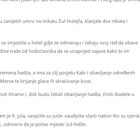
zanijetili umru na mikatu Zul-Hulejfa, klanjale dva rekata i
 se smjestile u hotel gdje se odmaraju i čekaju svoj red da obave
dine traže od hodočasnika da se unaprijed najave kako bi im
emena hadža, a ima za cilj posjetu Kabi i obavljanje određenih
 Merve te brijanje glave ili skraćivanje kose.
ti ihrame i, dok budu čekali obavljanje hadža, činiti ibadete u
 je 9. jula, saopćile su jučer saudijske vlasti nakon što su vjersk
ec, odnosno da je počeo mjesec zul-hidže.