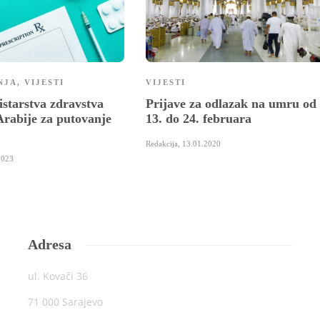
NJA
,
VIJESTI
VIJESTI
istarstva zdravstva
Prijave za odlazak na umru od
Arabije za putovanje
13. do 24. februara
Redakcija
,
13.01.2020
2023
Adresa
ul. Kovači 36
71 000 Sarajevo