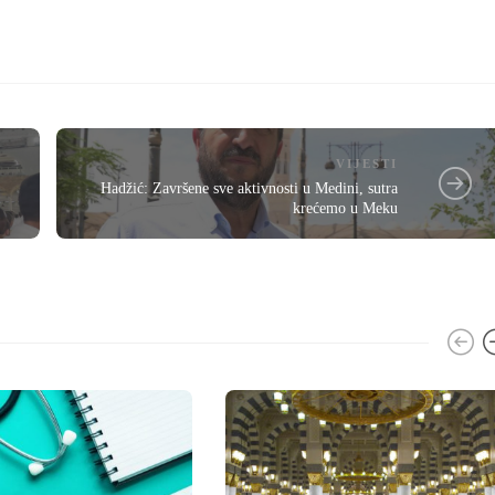
VIJESTI
Hadžić: Završene sve aktivnosti u Medini, sutra
krećemo u Meku