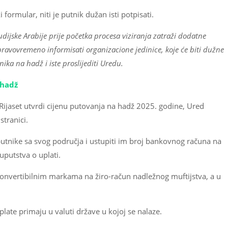
 formular, niti je putnik dužan isti potpisati.
dijske Arabije prije početka procesa viziranja zatraži dodatne
avovremeno informisati organizacione jedinice, koje će biti dužne
ka na hadž i iste proslijediti Uredu.
 hadž
Rijaset utvrdi cijenu putovanja na hadž 2025. godine, Ured
tranici.
putnike sa svog područja i ustupiti im broj bankovnog računa na
 uputstva o uplati.
konvertibilnim markama na žiro-račun nadležnog muftijstva, a u
plate primaju u valuti države u kojoj se nalaze.