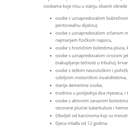
osobama koje nisu u stanju obaviti obrede h
osobe s uznapredovalom bubrežnom ins
peritonealnu dijalizu),
osobe s uznapredovalom srčanom insuf
najmanjem fizičkom naporu,
osobe s hroničnim bolestima pluća, k
osobe s uznapredovalom cirozom jetr
(nakupljanje tečnosti u trbuhu), krvar
osobe s teškim neurološkim i psihičk
ozbiljnim motoričkim invaliditetima,
starije dementne osobe,
trudnice u posljednja dva mjeseca, 
osobe s aktivnim zaraznim bolestima,
otvorene plućne tuberkuloze i hemora
Oboljeli od karcinoma koji su trenut
Djeca mlađa od 12 godina.