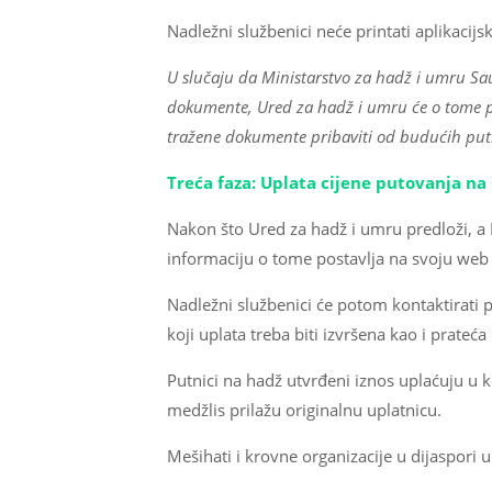
Nadležni službenici neće printati aplikacijski
U slučaju da Ministarstvo za hadž i umru Sau
dokumente, Ured za hadž i umru će o tome pr
tražene dokumente pribaviti od budućih putni
Treća faza: Uplata cijene putovanja na
Nakon što Ured za hadž i umru predloži, a 
informaciju o tome postavlja na svoju web s
Nadležni službenici će potom kontaktirati 
koji uplata treba biti izvršena kao i prateća
Putnici na hadž utvrđeni iznos uplaćuju u 
medžlis prilažu originalnu uplatnicu.
Mešihati i krovne organizacije u dijaspori u