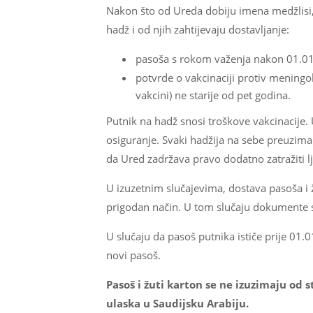
Nakon što od Ureda dobiju imena medžlisi,
hadž i od njih zahtijevaju dostavljanje:
pasoša s rokom važenja nakon 01.01
potvrde o vakcinaciji protiv mening
vakcini) ne starije od pet godina.
Putnik na hadž snosi troškove vakcinacije
osiguranje. Svaki hadžija na sebe preuzim
da Ured zadržava pravo dodatno zatražiti l
U izuzetnim slučajevima, dostava pasoša i ž
prigodan način. U tom slučaju dokumente ske
U slučaju da pasoš putnika ističe prije 01.
novi pasoš.
Pasoš i žuti karton se ne izuzimaju od 
ulaska u Saudijsku Arabiju.