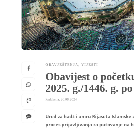
OBAVJEŠTENJA
,
VIJESTI
Obavijest o početk
2025. g./1446. g. p
Redakcija
,
26.08.2024
Ured za hadž i umru Rijaseta Islamske z
proces prijavljivanja za putovanje na h