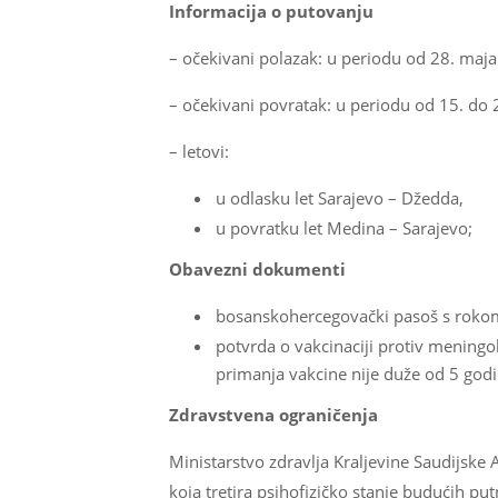
Informacija o putovanju
– očekivani polazak: u periodu od 28. maja
– očekivani povratak: u periodu od 15. do 
– letovi:
u odlasku let Sarajevo – Džedda,
u povratku let Medina – Sarajevo;
Obavezni dokumenti
bosanskohercegovački pasoš s rokom
potvrda o vakcinaciji protiv meningo
primanja vakcine nije duže od 5 godi
Zdravstvena ograničenja
Ministarstvo zdravlja Kraljevine Saudijske 
koja tretira psihofizičko stanje budućih pu