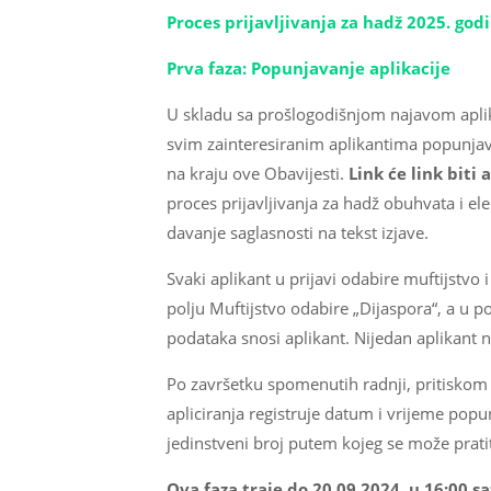
Proces prijavljivanja za hadž 2025. godin
Prva faza: Popunjavanje aplikacije
U skladu sa prošlogodišnjom najavom aplika
svim zainteresiranim aplikantima popunjava
na kraju ove Obavijesti.
Link će link biti 
proces prijavljivanja za hadž obuhvata i el
davanje saglasnosti na tekst izjave.
Svaki aplikant u prijavi odabire muftijstvo 
polju Muftijstvo odabire „Dijaspora“, a u 
podataka snosi aplikant. Nijedan aplikant n
Po završetku spomenutih radnji, pritiskom n
apliciranja registruje datum i vrijeme pop
jedinstveni broj putem kojeg se može pratit
Ova faza traje do 20.09.2024. u 16:00 sa