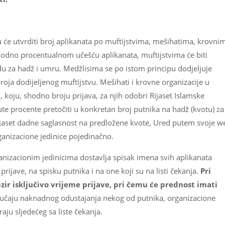
 će utvrditi broj aplikanata po muftijstvima, mešihatima, krovni
hodno procentualnom učešću aplikanata, muftijstvima će biti
u za hadž i umru. Medžlisima se po istom principu dodjeljuje
ja dodijeljenog muftijstvu. Mešihati i krovne organizacije u
, koju, shodno broju prijava, za njih odobri Rijaset Islamske
e procente pretočiti u konkretan broj putnika na hadž (kvotu) za
ijaset dadne saglasnost na predložene kvote, Ured putem svoje w
ganizacione jedinice pojedinačno.
ganizacionim jedinicima dostavlja spisak imena svih aplikanata
rijave, na spisku putnika i na one koji su na listi čekanja.
Pri
bzir isključivo vrijeme prijave, pri čemu će prednost imati
učaju naknadnog odustajanja nekog od putnika, organizacione
aju sljedećeg sa liste čekanja.