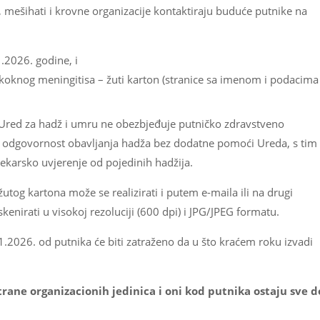
 mešihati i krovne organizacije kontaktiraju buduće putnike na
.2026. godine, i
okoknog meningitisa – žuti karton (stranice sa imenom i podacima
. Ured za hadž i umru ne obezbjeđuje putničko zdravstveno
a odgovornost obavljanja hadža bez dodatne pomoći Ureda, s tim
jekarsko uvjerenje od pojedinih hadžija.
utog kartona može se realizirati i putem e-maila ili na drugi
nirati u visokoj rezoluciji (600 dpi) i JPG/JPEG formatu.
01.2026. od putnika će biti zatraženo da u što kraćem roku izvadi
strane organizacionih jedinica i oni kod putnika ostaju sve d