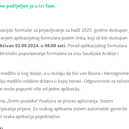
e podijeljen je u tri faze.
cijski formular za prijavljivanje za hadž 2025. godine dostupan 
njem aplikacijskog formulara putem linka, koji će biti dostupan
aktivan 02.09.2024. u 08:00 sati.
Pored aplikacijskog formulara
ektronsko popunjavanje formulara za vizu Saudijske Arabije i
i medžlis iz kog dolazi, a u slučaju da živi van Bosne i Hercegovine
polju medžlis odabire državu u kojoj boravi. Odgovornost za tačno
e može popuniti više od jedne aplikacija.
a „Snimi podatke“ finalizira se proces apliciranja. Sistem
unjavanja prijave. Za svakog aplikanta sistem automatski generiše
i svaka aplikacija pojedinačno.
ti.