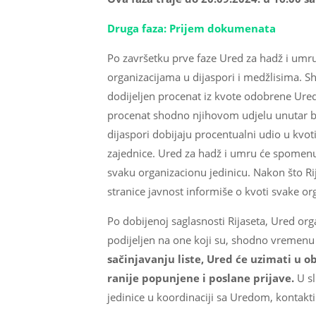
Druga faza: Prijem dokumenata
Po završetku prve faze Ured za hadž i umru
organizacijama u dijaspori i medžlisima. S
dodijeljen procenat iz kvote odobrene Ured
procenat shodno njihovom udjelu unutar bro
dijaspori dobijaju procentualni udio u kvoti
zajednice. Ured za hadž i umru će spomenut
svaku organizacionu jedinicu. Nakon što R
stranice javnost informiše o kvoti svake or
Po dobijenoj saglasnosti Rijaseta, Ured or
podijeljen na one koji su, shodno vremenu p
sačinjavanju liste, Ured će uzimati u o
ranije popunjene i poslane prijave.
U sl
jedinice u koordinaciji sa Uredom, kontaktir