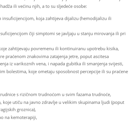
adža ili većinu njih, a to su sljedeće osobe:
uficijencijom, koja zahtijeva dijalizu (hemodijalizu ili
icijencijom čiji simptomi se javljaju u stanju mirovanja ili pri
oje zahtijevaju povremenu ili kontinuiranu upotrebu kisika,
e praćenom znakovima zatajenja jetre, poput ascitesa
enja iz varikoznih vena, i napada gubitka ili smanjenja svijesti,
im bolestima, koje ometaju sposobnost percepcije ili su praćene
i trudnice s rizičnom trudnoćom u svim fazama trudnoće,
 koje utiču na javno zdravlje u velikim skupinama ljudi (poput
gijskih groznica),
no na kemoterapiji,