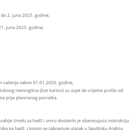
 do 2. juna 2025. godine,
21. juna 2025. godine;
 važenja nakon 01.01.2026. godine,
koknog meningitisa (žuti karton) uz uvjet da vrijeme prošlo od
na prije planiranog povratka.
Arabije Uredu za hadž i umru dostavilo je obavezujuću instrukciju
tnika na hadž, i kojom se zabranjuje ulazak u Saudijsku Arabiju