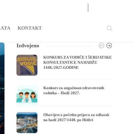
07
AUG
2026
LATA
KONTAKT
Izdvojeno
KONKURS ZA VODIČE I ŠERIJATSKE
KONSULTANTICE NA HADŽU
1448./2027.GODINE
Konkurs za angažman zdravstvenih
radnika – Hadž 2027.
Obavijest o početku prijava za odlazak
na hadž 2027/1448. po Hidžri