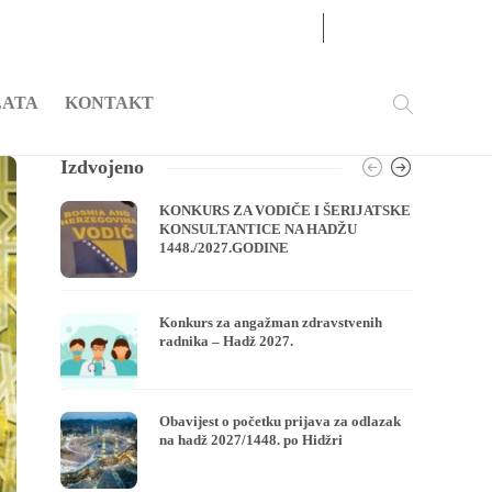
08
AUG
2026
LATA
KONTAKT
Izdvojeno
KONKURS ZA VODIČE I ŠERIJATSKE
KONSULTANTICE NA HADŽU
1448./2027.GODINE
Konkurs za angažman zdravstvenih
radnika – Hadž 2027.
Obavijest o početku prijava za odlazak
na hadž 2027/1448. po Hidžri