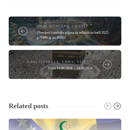
OBAVJEŠTENJA
,
VIJESTI
Obavijest o početku prijava za odlazak na hadž 2025.
g./1446. g. po Hidžri
OBAVJEŠTENJA
,
UMRA
,
VIJESTI
Umra 14.08.2024. – 24.08.2024.
Related posts