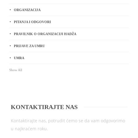
ORGANIZACIJA
PITANJA I ODGOVORI
PRAVILNIK O ORGANIZACIJI HADŽA
PRIJAVE ZA UMRU
UMRA
Show All
KONTAKTIRAJTE NAS
Kontaktirajte nas, potrudit ćemo se da vam odgovorimo
u najkraćem roku.