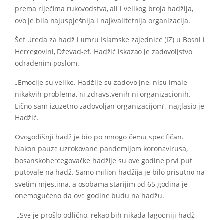
prema riječima rukovodstva, ali i velikog broja hadžija,
ovo je bila najuspješnija i najkvalitetnija organizacija.
Šef Ureda za hadž i umru Islamske zajednice (IZ) u Bosni i
Hercegovini, Dževad-ef. Hadžić iskazao je zadovoljstvo
odrađenim poslom.
„Emocije su velike. Hadžije su zadovoljne, nisu imale
nikakvih problema, ni zdravstvenih ni organizacionih.
Lično sam izuzetno zadovoljan organizacijom“, naglasio je
Hadžić.
Ovogodišnji hadž je bio po mnogo čemu specifičan.
Nakon pauze uzrokovane pandemijom koronavirusa,
bosanskohercegovačke hadžije su ove godine prvi put
putovale na hadž. Samo milion hadžija je bilo prisutno na
svetim mjestima, a osobama starijim od 65 godina je
onemogućeno da ove godine budu na hadžu.
„Sve je prošlo odlično, rekao bih nikada lagodniji hadž,