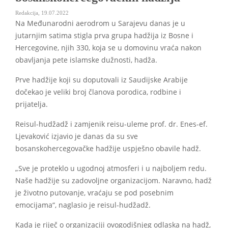
Redakcija
,
19.07.2022
Na Međunarodni aerodrom u Sarajevu danas je u
jutarnjim satima stigla prva grupa hadžija iz Bosne i
Hercegovine, njih 330, koja se u domovinu vraća nakon
obavljanja pete islamske dužnosti, hadža.
Prve hadžije koji su doputovali iz Saudijske Arabije
dočekao je veliki broj članova porodica, rodbine i
prijatelja.
Reisul-hudžadž i zamjenik reisu-uleme prof. dr. Enes-ef.
Ljevaković izjavio je danas da su sve
bosanskohercegovačke hadžije uspješno obavile hadž.
„Sve je proteklo u ugodnoj atmosferi i u najboljem redu.
Naše hadžije su zadovoljne organizacijom. Naravno, hadž
je životno putovanje, vraćaju se pod posebnim
emocijama“, naglasio je reisul-hudžadž.
Kada je riječ o organizaciji ovogodišnjeg odlaska na hadž,