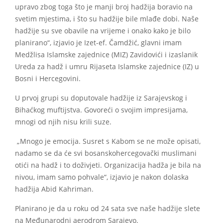
upravo zbog toga što je manji broj hadžija boravio na
svetim mjestima, i što su hadžije bile mlađe dobi. Naše
hadžije su sve obavile na vrijeme i onako kako je bilo
planirano“, izjavio je Izet-ef. Čamdžić, glavni imam
Medžlisa Islamske zajednice (MIZ) Zavidovići i izaslanik
Ureda za hadž i umru Rijaseta Islamske zajednice (IZ) u
Bosni i Hercegovini.
U prvoj grupi su doputovale hadžije iz Sarajevskog i
Bihaćkog muftijstva. Govoreći o svojim impresijama,
mnogi od njih nisu krili suze.
„Mnogo je emocija. Susret s Kabom se ne može opisati,
nadamo se da će svi bosanskohercegovački muslimani
otići na hadž i to doživjeti. Organizacija hadža je bila na
nivou, imam samo pohvale“, izjavio je nakon dolaska
hadžija Abid Kahriman.
Planirano je da u roku od 24 sata sve naše hadžije slete
na Međunarodni aerodrom Sarajevo.