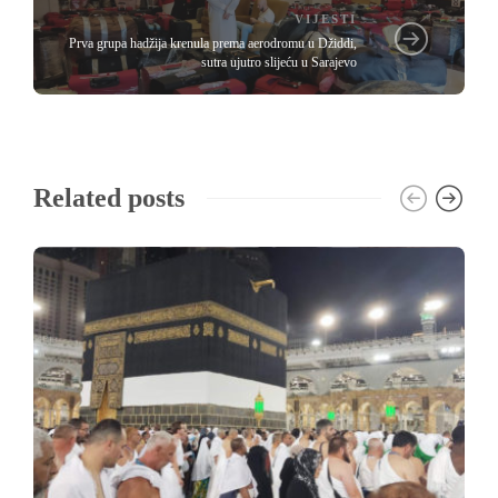
VIJESTI
Prva grupa hadžija krenula prema aerodromu u Džiddi,
sutra ujutro slijeću u Sarajevo
Related posts