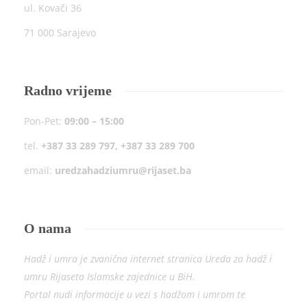
ul. Kovači 36
71 000 Sarajevo
Radno vrijeme
Pon-Pet:
09:00 – 15:00
tel.
+387 33 289 797, +387 33 289 700
email:
uredzahadziumru@rijaset.ba
O nama
Hadž i umra je zvanična internet stranica Ureda za hadž i
umru Rijaseta Islamske zajednice u BiH.
Portal nudi informacije u vezi s hadžom i umrom te