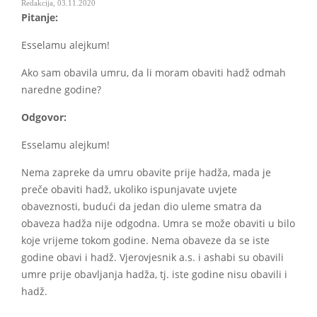
Redakcija
,
03.11.2020
Pitanje:
Esselamu alejkum!
Ako sam obavila umru, da li moram obaviti hadž odmah
naredne godine?
Odgovor:
Esselamu alejkum!
Nema zapreke da umru obavite prije hadža, mada je
preče obaviti hadž, ukoliko ispunjavate uvjete
obaveznosti, budući da jedan dio uleme smatra da
obaveza hadža nije odgodna. Umra se može obaviti u bilo
koje vrijeme tokom godine. Nema obaveze da se iste
godine obavi i hadž. Vjerovjesnik a.s. i ashabi su obavili
umre prije obavljanja hadža, tj. iste godine nisu obavili i
hadž.