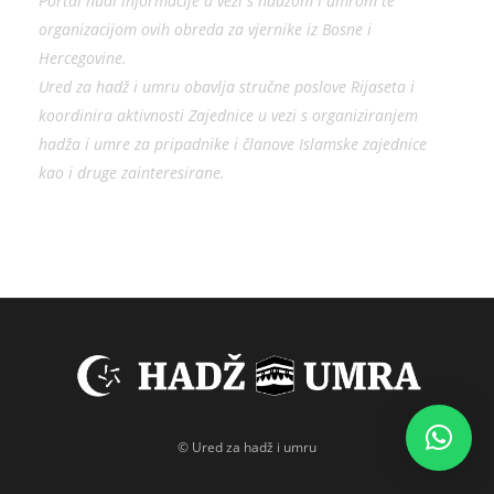
Portal nudi informacije u vezi s hadžom i umrom te
organizacijom ovih obreda za vjernike iz Bosne i
Hercegovine.
Ured za hadž i umru obavlja stručne poslove Rijaseta i
koordinira aktivnosti Zajednice u vezi s organiziranjem
hadža i umre za pripadnike i članove Islamske zajednice
kao i druge zainteresirane.
© Ured za hadž i umru