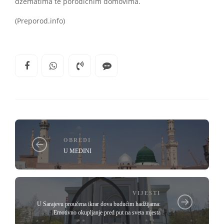
džematima te porodičnim domovima.
(Preporod.info)
OBREDI
U MEDINI
VIJESTI
U Sarajevu proučena ikrar dova budućim hadžijama:
Emotivno okupljanje pred put na sveta mjesta