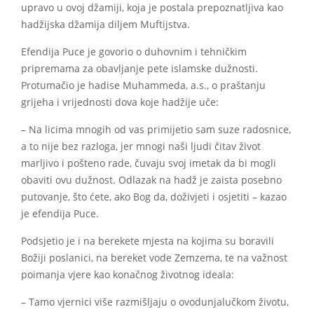
upravo u ovoj džamiji, koja je postala prepoznatljiva kao
hadžijska džamija diljem Muftijstva.
Efendija Puce je govorio o duhovnim i tehničkim
pripremama za obavljanje pete islamske dužnosti.
Protumačio je hadise Muhammeda, a.s., o praštanju
grijeha i vrijednosti dova koje hadžije uče:
– Na licima mnogih od vas primijetio sam suze radosnice,
a to nije bez razloga, jer mnogi naši ljudi čitav život
marljivo i pošteno rade, čuvaju svoj imetak da bi mogli
obaviti ovu dužnost. Odlazak na hadž je zaista posebno
putovanje, što ćete, ako Bog da, doživjeti i osjetiti – kazao
je efendija Puce.
Podsjetio je i na berekete mjesta na kojima su boravili
Božiji poslanici, na bereket vode Zemzema, te na važnost
poimanja vjere kao konačnog životnog ideala:
– Tamo vjernici više razmišljaju o ovodunjalučkom životu,