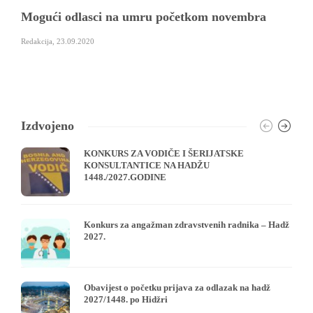
Mogući odlasci na umru početkom novembra
Redakcija
,
23.09.2020
Izdvojeno
KONKURS ZA VODIČE I ŠERIJATSKE
KONSULTANTICE NA HADŽU
1448./2027.GODINE
Konkurs za angažman zdravstvenih radnika – Hadž
2027.
Obavijest o početku prijava za odlazak na hadž
2027/1448. po Hidžri