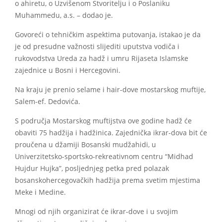
o ahiretu, o Uzvišenom Stvoritelju i o Poslaniku
Muhammedu, a.s. – dodao je.
Govoreći o tehničkim aspektima putovanja, istakao je da
je od presudne važnosti slijediti uputstva vodiča i
rukovodstva Ureda za hadž i umru Rijaseta Islamske
zajednice u Bosni i Hercegovini.
Na kraju je prenio selame i hair-dove mostarskog muftije,
Salem-ef. Dedovića.
S područja Mostarskog muftijstva ove godine hadž će
obaviti 75 hadžija i hadžinica. Zajednička ikrar-dova bit će
proučena u džamiji Bosanski mudžahidi, u
Univerzitetsko-sportsko-rekreativnom centru “Midhad
Hujdur Hujka”, posljednjeg petka pred polazak
bosanskohercegovačkih hadžija prema svetim mjestima
Meke i Medine.
Mnogi od njih organizirat će ikrar-dove i u svojim