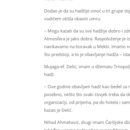
Dodao je da su hadžije sinoć u tri grupe st
vodičem otišla obaviti umru.
– Mogu kazati da su sve hadžije dobro i zdr
Atmosfera je jako dobra. Raspoloženje je 
navikavamo na boravak u Mekki. Imamo nek
što predstoji, a to je obavljanje hadža – ist
Mujaga-ef. Delić, imam u džematu Trnopolje
hadž.
– Ove godine obavljam hadž kao bedel za m
posebno, nešto što svaki čovjek treba da do
organizaciji, od prijema, pa do hotela i sam
kazao je Delić.
Nihad Ahmetović, drugi imam Čaršijske dža