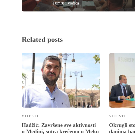
i umru i vodiča
Related posts
VIJESTI
VIJESTI
Hadžić: Završene sve aktivnosti
Okrugli st
u Medini, sutra krećemo u Meku
danima had