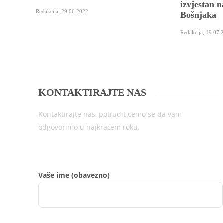
izvjestan n
Redakcija
,
29.06.2022
Bošnjaka
Redakcija
,
19.07.
KONTAKTIRAJTE NAS
Kontaktirajte nas, potrudit ćemo se da vam
odgovorimo u najkraćem roku.
Vaše ime (obavezno)