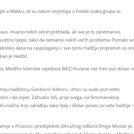
igle u Mekku, te su nakon smještaja u hotele svaka grupa sa
avo. Imamo nekih sitnih prehlada, ali sve je to zanemarivo.
izuzetno lijepo, tako da nemamo nekih većih problema. Pomalo se
oliko dana na raspolaganju i sve ćemo hadžije pripremiti za on
akao je Hadžić.
, Medžlis Islamske zajednice (MIZ) Kozarac već treći put dolazi n
oju hadžinicu Garibović Admiru. Utisci su svaki put nešto
živi i da osjeti. Zahvalio bih, prije svega, na fenomenalnoj
ih vodiča, koji odrađuju tako lijep i dobar posao za naše hadžije –
mije u Prozoru i predsjednik Okružnog odbora Ilmijje Mostar je,