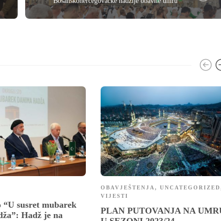
Bosanskohercegovačke hadžije obavile umru
OBAVJEŠTENJA
,
UNCATEGORIZED
VIJESTI
o “U susret mubarek
PLAN PUTOVANJA NA UMR
ža”: Hadž je na