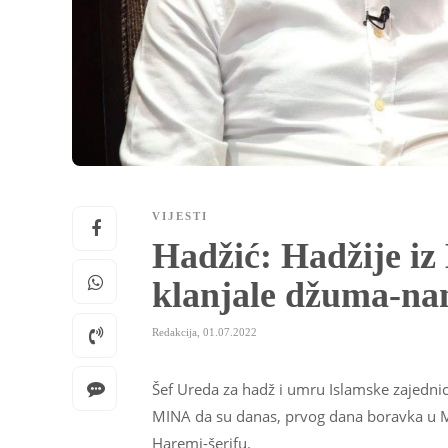
VIJESTI
Hadžić: Hadžije iz
klanjale džuma-na
Redakcija
,
01.07.2022
Šef Ureda za hadž i umru Islamske zajednice
MINA da su danas, prvog dana boravka u M
Haremi-šerifu.