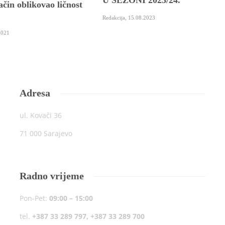
U SEZONI 2023/24.
ačin oblikovao ličnost
Redakcija
,
15.08.2023
2021
Adresa
ul. Kovači 36
71 000 Sarajevo
Radno vrijeme
Pon-Pet:
09:00 – 15:00
tel.
+387 33 289 797, +387 33 289 700