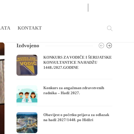
06
AUG
2026
LATA
KONTAKT
Izdvojeno
KONKURS ZA VODIČE I ŠERIJATSKE
KONSULTANTICE NA HADŽU
1448./2027.GODINE
Konkurs za angažman zdravstvenih
radnika – Hadž 2027.
Obavijest o početku prijava za odlazak
na hadž 2027/1448. po Hidžri