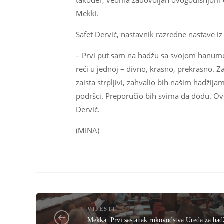
također, veoma zadovoljan ovogodišnjom or
Mekki.
Safet Dervić, nastavnik razredne nastave iz
– Prvi put sam na hadžu sa svojom hanumom
reći u jednoj – divno, krasno, prekrasno. Za
zaista strpljivi, zahvalio bih našim hadžij
podršci. Preporučio bih svima da dođu. Ovdje
Dervić.
(MINA)
VIJESTI
Mekka: Prvi sastanak rukovodstva Ureda za had