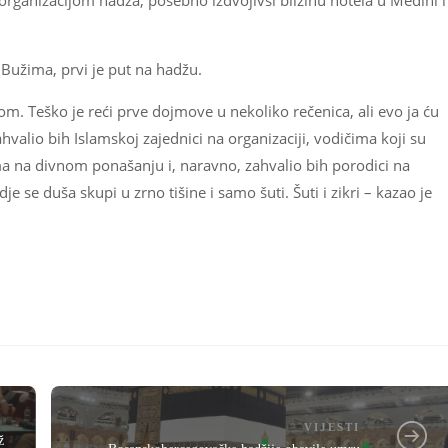
ganizacijom hadža, posebno izdvojivši blizinu hotela u Medini i
 Bužima, prvi je put na hadžu.
. Teško je reći prve dojmove u nekoliko rečenica, ali evo ja ću
hvalio bih Islamskoj zajednici na organizaciji, vodičima koji su
ama na divnom ponašanju i, naravno, zahvalio bih porodici na
 se duša skupi u zrno tišine i samo šuti. Šuti i zikri – kazao je
VIJESTI
ž