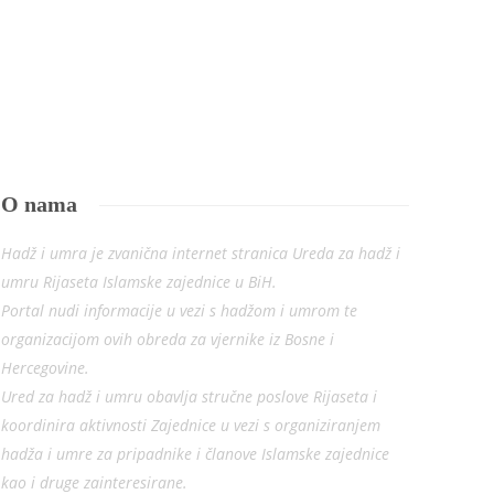
hadža za drugu osobu – bedeluk
Redakcija
,
17.04.2025
Redakcija
,
06.04.2026
O nama
Hadž i umra je zvanična internet stranica Ureda za hadž i
umru Rijaseta Islamske zajednice u BiH.
Portal nudi informacije u vezi s hadžom i umrom te
organizacijom ovih obreda za vjernike iz Bosne i
Hercegovine.
Ured za hadž i umru obavlja stručne poslove Rijaseta i
koordinira aktivnosti Zajednice u vezi s organiziranjem
hadža i umre za pripadnike i članove Islamske zajednice
kao i druge zainteresirane.