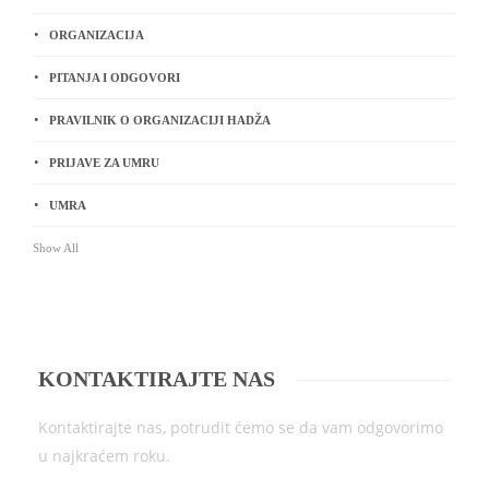
ORGANIZACIJA
PITANJA I ODGOVORI
PRAVILNIK O ORGANIZACIJI HADŽA
PRIJAVE ZA UMRU
UMRA
Show All
KONTAKTIRAJTE NAS
Kontaktirajte nas, potrudit ćemo se da vam odgovorimo
u najkraćem roku.