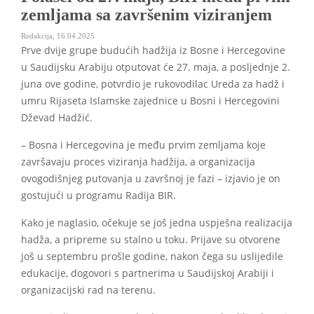
zemljama sa završenim viziranjem
Redakcija
,
16.04.2025
Prve dvije grupe budućih hadžija iz Bosne i Hercegovine
u Saudijsku Arabiju otputovat će 27. maja, a posljednje 2.
juna ove godine, potvrdio je rukovodilac Ureda za hadž i
umru Rijaseta Islamske zajednice u Bosni i Hercegovini
Dževad Hadžić.
– Bosna i Hercegovina je među prvim zemljama koje
završavaju proces viziranja hadžija, a organizacija
ovogodišnjeg putovanja u završnoj je fazi – izjavio je on
gostujući u programu Radija BIR.
Kako je naglasio, očekuje se još jedna uspješna realizacija
hadža, a pripreme su stalno u toku. Prijave su otvorene
još u septembru prošle godine, nakon čega su uslijedile
edukacije, dogovori s partnerima u Saudijskoj Arabiji i
organizacijski rad na terenu.