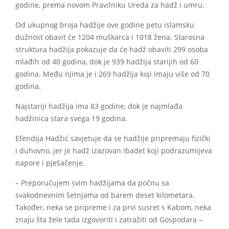
godine, prema novom Pravilniku Ureda za hadž i umru.
Od ukupnog broja hadžije ove godine petu islamsku
dužnost obavit će 1204 muškarca i 1018 žena. Starosna
struktura hadžija pokazuje da će hadž obaviti 299 osoba
mlađih od 40 godina, dok je 939 hadžija starijih od 60
godina. Među njima je i 269 hadžija koji imaju više od 70
godina.
Najstariji hadžija ima 83 godine, dok je najmlađa
hadžinica stara svega 19 godina.
Efendija Hadžić savjetuje da se hadžije pripremaju fizički
i duhovno, jer je hadž izazovan ibadet koji podrazumijeva
napore i pješačenje.
– Preporučujem svim hadžijama da počnu sa
svakodnevnim šetnjama od barem deset kilometara.
Također, neka se pripreme i za prvi susret s Kabom, neka
znaju šta žele tada izgovoriti i zatražiti od Gospodara –