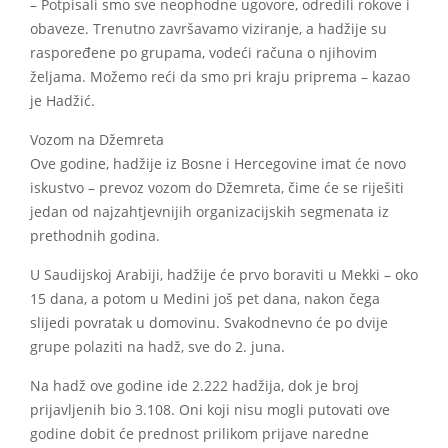
– Potpisali smo sve neophodne ugovore, odredili rokove i
obaveze. Trenutno završavamo viziranje, a hadžije su
raspoređene po grupama, vodeći računa o njihovim
željama. Možemo reći da smo pri kraju priprema – kazao
je Hadžić.
Vozom na Džemreta
Ove godine, hadžije iz Bosne i Hercegovine imat će novo
iskustvo – prevoz vozom do Džemreta, čime će se riješiti
jedan od najzahtjevnijih organizacijskih segmenata iz
prethodnih godina.
U Saudijskoj Arabiji, hadžije će prvo boraviti u Mekki – oko
15 dana, a potom u Medini još pet dana, nakon čega
slijedi povratak u domovinu. Svakodnevno će po dvije
grupe polaziti na hadž, sve do 2. juna.
Na hadž ove godine ide 2.222 hadžija, dok je broj
prijavljenih bio 3.108. Oni koji nisu mogli putovati ove
godine dobit će prednost prilikom prijave naredne