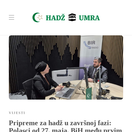
VIJESTI
Pripreme za hadž u završnoj fazi:
Polasci od 27. maja, BiH među prvim