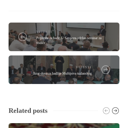
VIJESTI
Pripreme za hadž: U Sarajevu održan seminar za
vodiče
VIJESTI
Ikrar-dova za hadžije Muftijstva tuzlanskog
Related posts