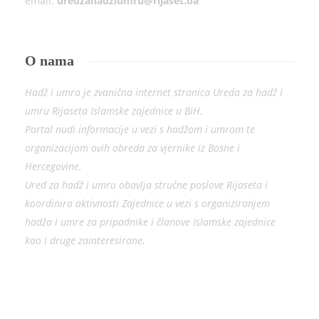
email:
uredzahadziumru@rijaset.ba
O nama
Hadž i umra je zvanična internet stranica Ureda za hadž i
umru Rijaseta Islamske zajednice u BiH.
Portal nudi informacije u vezi s hadžom i umrom te
organizacijom ovih obreda za vjernike iz Bosne i
Hercegovine.
Ured za hadž i umru obavlja stručne poslove Rijaseta i
koordinira aktivnosti Zajednice u vezi s organiziranjem
hadža i umre za pripadnike i članove Islamske zajednice
kao i druge zainteresirane.