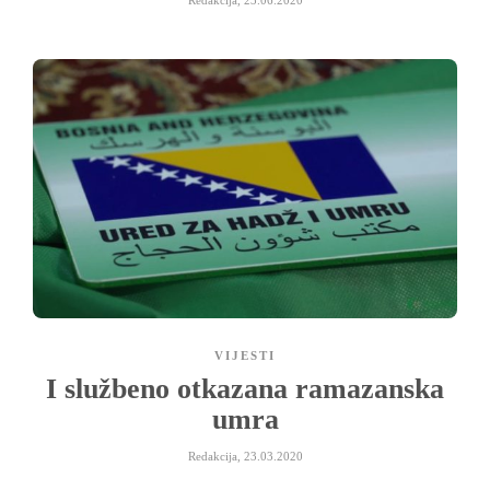
Redakcija
,
23.06.2020
VIJESTI
I službeno otkazana ramazanska
umra
Redakcija
,
23.03.2020