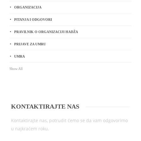
ORGANIZACIJA
PITANJA I ODGOVORI
PRAVILNIK O ORGANIZACIJI HADŽA
PRIJAVE ZA UMRU
UMRA
Show All
KONTAKTIRAJTE NAS
Kontaktirajte nas, potrudit ćemo se da vam odgovorimo
u najkraćem roku.