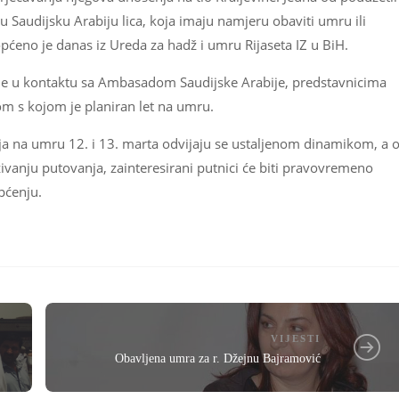
u Saudijsku Arabiju lica, koja imaju namjeru obaviti umru ili
aopćeno je danas iz Ureda za hadž i umru Rijaseta IZ u BiH.
 je u kontaktu sa Ambasadom Saudijske Arabije, predstavnicima
om s kojom je planiran let na umru.
ja na umru 12. i 13. marta odvijaju se ustaljenom dinamikom, a 
ivanju putovanja, zainteresirani putnici će biti pravovremeno
pćenju.
VIJESTI
Obavljena umra za r. Džejnu Bajramović