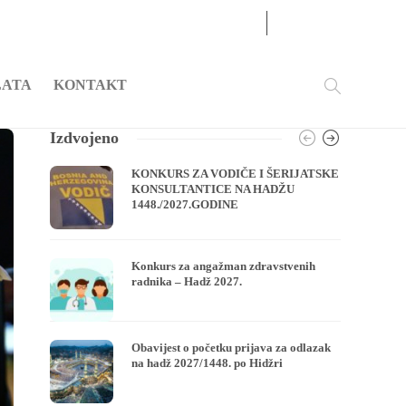
06
AUG
2026
LATA
KONTAKT
Izdvojeno
KONKURS ZA VODIČE I ŠERIJATSKE
KONSULTANTICE NA HADŽU
1448./2027.GODINE
Konkurs za angažman zdravstvenih
radnika – Hadž 2027.
Obavijest o početku prijava za odlazak
na hadž 2027/1448. po Hidžri