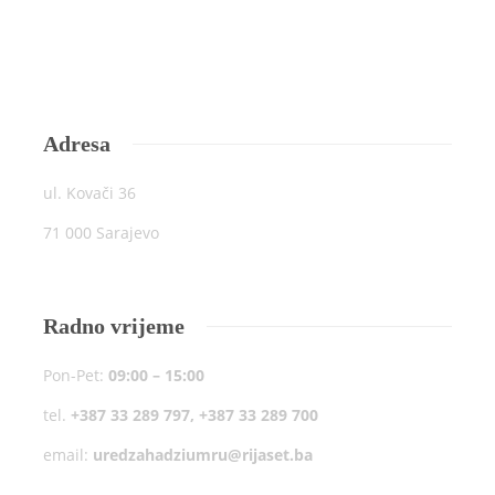
Adresa
ul. Kovači 36
71 000 Sarajevo
Radno vrijeme
Pon-Pet:
09:00 – 15:00
tel.
+387 33 289 797, +387 33 289 700
email:
uredzahadziumru@rijaset.ba