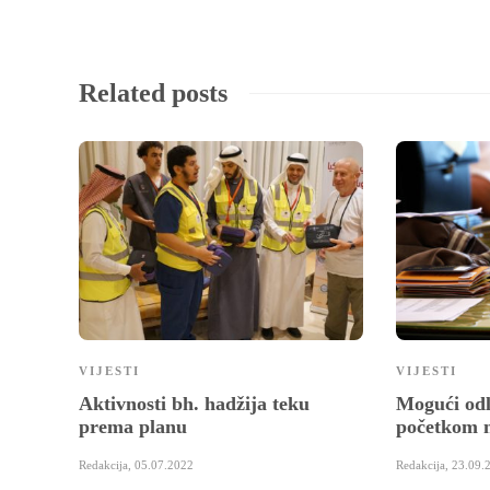
Related posts
VIJESTI
VIJESTI
Aktivnosti bh. hadžija teku
Mogući odl
prema planu
početkom 
Redakcija
,
05.07.2022
Redakcija
,
23.09.