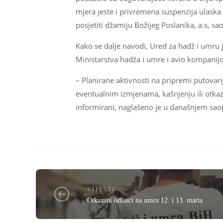
mjera jeste i privremena suspenzija ulaska 
posjetiti džamiju Božijeg Poslanika, a.s, s
Kako se dalje navodi, Ured za hadž i umru
Ministarstva hadža i umre i avio kompanij
– Planirane aktivnosti na pripremi putovan
eventualnim izmjenama, kašnjenju ili otkaz
informirani, naglašeno je u današnjem sao
VIJESTI
Otkazani odlasci na umru 12. i 13. marta