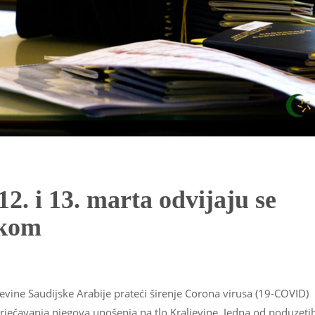
2. i 13. marta odvijaju se
ikom
ljevine Saudijske Arabije prateći širenje Corona virusa (19-COVID)
rječavanja njegova unošenja na tlo Kraljevine. Jedna od poduzeti