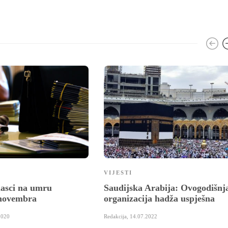
VIJESTI
asci na umru
Saudijska Arabija: Ovogodišnj
novembra
organizacija hadža uspješna
2020
Redakcija
,
14.07.2022