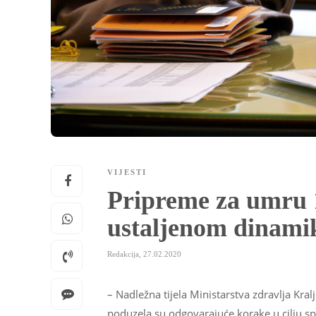
VIJESTI
Pripreme za umru 1
ustaljenom dinam
Redakcija
,
27.02.2020
– Nadležna tijela Ministarstva zdravlja Kra
poduzela su odgovarajuće korake u cilju sp