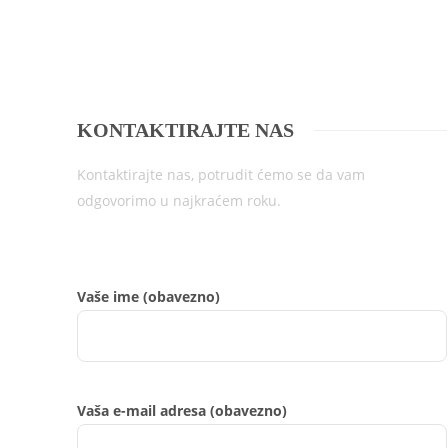
KONTAKTIRAJTE NAS
Kontaktirajte nas, potrudit ćemo se da vam
odgovorimo u najkraćem roku.
Vaše ime (obavezno)
Vaša e-mail adresa (obavezno)