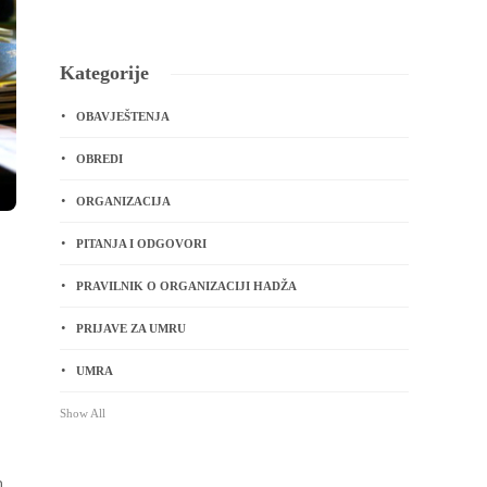
Kategorije
OBAVJEŠTENJA
OBREDI
ORGANIZACIJA
PITANJA I ODGOVORI
PRAVILNIK O ORGANIZACIJI HADŽA
PRIJAVE ZA UMRU
UMRA
Show All
h