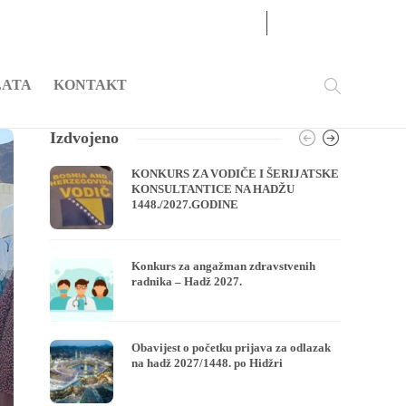
07
AUG
2026
LATA
KONTAKT
Izdvojeno
KONKURS ZA VODIČE I ŠERIJATSKE
KONSULTANTICE NA HADŽU
1448./2027.GODINE
Konkurs za angažman zdravstvenih
radnika – Hadž 2027.
Obavijest o početku prijava za odlazak
na hadž 2027/1448. po Hidžri