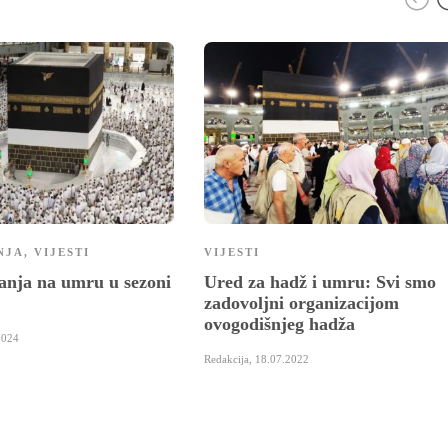
NJA
,
VIJESTI
VIJESTI
anja na umru u sezoni
Ured za hadž i umru: Svi smo
zadovoljni organizacijom
ovogodišnjeg hadža
2024
Redakcija
,
18.07.2022