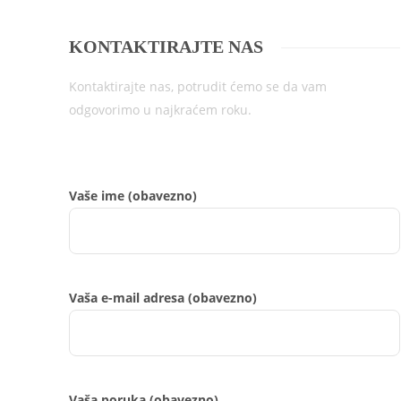
KONTAKTIRAJTE NAS
Kontaktirajte nas, potrudit ćemo se da vam
odgovorimo u najkraćem roku.
Vaše ime (obavezno)
Vaša e-mail adresa (obavezno)
Vaša poruka (obavezno)