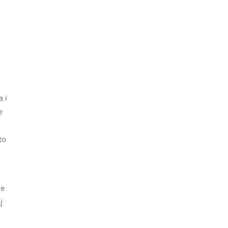
a i
e
to
je
j