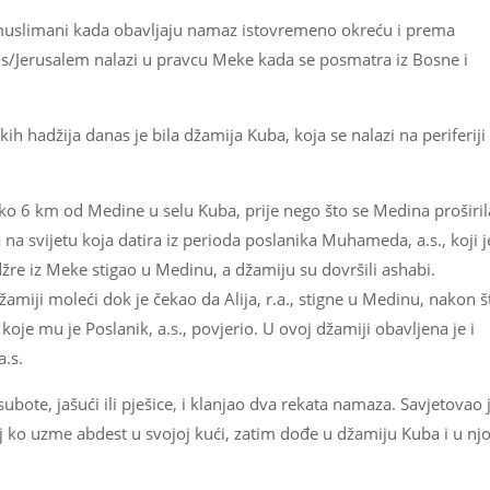
muslimani kada obavljaju namaz istovremeno okreću i prema
s/Jerusalem nalazi u pravcu Meke kada se posmatra iz Bosne i
h hadžija danas je bila džamija Kuba, koja se nalazi na periferiji
oko 6 km od Medine u selu Kuba, prije nego što se Medina proširil
 na svijetu koja datira iz perioda poslanika Muhameda, a.s., koji j
re iz Meke stigao u Medinu, a džamiju su dovršili ashabi.
miji moleći dok je čekao da Alija, r.a., stigne u Medinu, nakon š
koje mu je Poslanik, a.s., povjerio. U ovoj džamiji obavljena je i
.s.
 subote, jašući ili pješice, i klanjao dva rekata namaza. Savjetovao 
j ko uzme abdest u svojoj kući, zatim dođe u džamiju Kuba i u njo