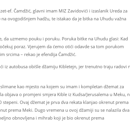
et-ef. Čamdžić, glavni imam MIZ Zavidovići i izaslanik Ureda za
Z) na ovogodišnjem hadžu, te istakao da je bitka na Uhudu važna
ke, da uzmemo pouku i poruku. Poruka bitke na Uhudu glasi: Kad
očekuj poraz. Vjerujem da ćemo otići odavde sa tom porukom
m srcima – rekao je efendija Čamdžić.
iz autobusa obišle džamiju Kibletejn, jer trenutno traju radovi 
 muslimane kao mjesto na kojem su imam i kompletan džemat za
ošla objava o promjeni smjera Kible iz Kudsa/Jerusalema u Meku, 
0 stepeni. Ovaj džemat je prva dva rekata klanjao okrenut prema
nut prema Meki. Dugo vremena u ovoj džamiji su se nalazila dva
emeljno obnovljena i mihrab koji je bio okrenut prema