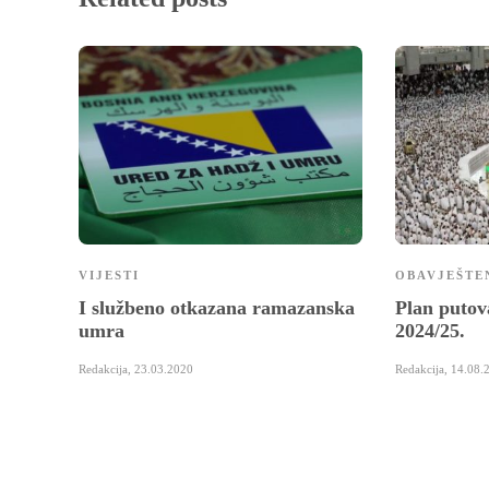
VIJESTI
OBAVJEŠTE
I službeno otkazana ramazanska
Plan putov
umra
2024/25.
Redakcija
,
23.03.2020
Redakcija
,
14.08.