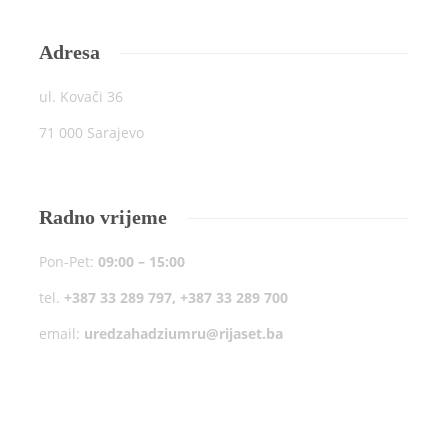
Adresa
ul. Kovači 36
71 000 Sarajevo
Radno vrijeme
Pon-Pet:
09:00 – 15:00
tel.
+387 33 289 797, +387 33 289 700
email:
uredzahadziumru@rijaset.ba