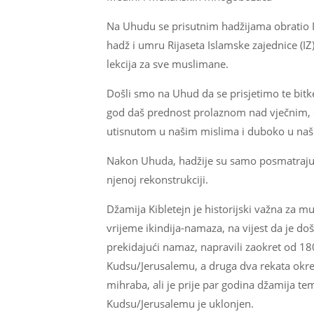
Na Uhudu se prisutnim hadžijama obratio Iz
hadž i umru Rijaseta Islamske zajednice (I
lekcija za sve muslimane.
Došli smo na Uhud da se prisjetimo te bit
god daš prednost prolaznom nad vječnim, 
utisnutom u našim mislima i duboko u naši
Nakon Uhuda, hadžije su samo posmatrajući 
njenoj rekonstrukciji.
Džamija Kibletejn je historijski važna za
vrijeme ikindija-namaza, na vijest da je d
prekidajući namaz, napravili zaokret od 18
Kudsu/Jerusalemu, a druga dva rekata okre
mihraba, ali je prije par godina džamija t
Kudsu/Jerusalemu je uklonjen.