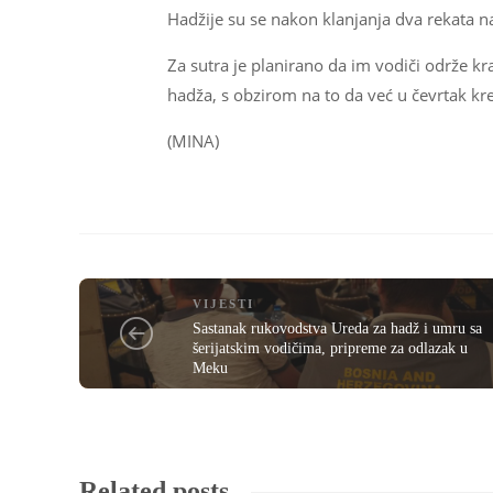
Hadžije su se nakon klanjanja dva rekata n
Za sutra je planirano da im vodiči održe k
hadža, s obzirom na to da već u čevrtak k
(MINA)
VIJESTI
Sastanak rukovodstva Ureda za hadž i umru sa
šerijatskim vodičima, pripreme za odlazak u
Meku
Related posts