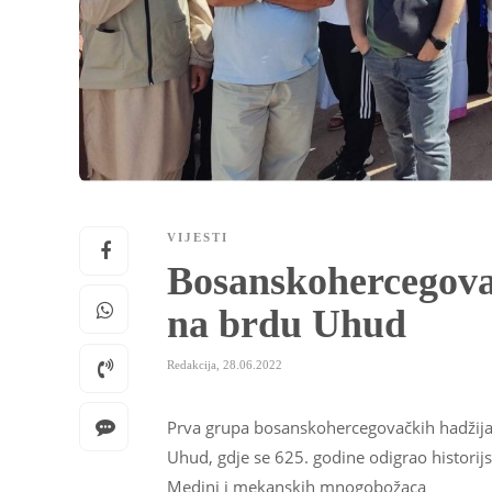
VIJESTI
Bosanskohercegova
na brdu Uhud
Redakcija
,
28.06.2022
Prva grupa bosanskohercegovačkih hadžija 
Uhud, gdje se 625. godine odigrao historij
Medini i mekanskih mnogobožaca