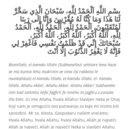
بسْمِ اللَّهِ اَلْحَمْدُ لِلَّهِ، سُبْحَانَ الَّذِي سَخَّرََّ
لَنَا هَذَا وَمَا كُنَّا لَهُ مُقْرِْنِينَ وَإِنَّا إِلَى رَبِنَا
لَمُنْقَلِبُونَ، اَلْحَمْدُ لِلَّهِ، اَلْحَمْدُ لِلَّهِ، اَلْحَمْدُ
لِلَّهِ، اَللَّهُ أَكْبَرُ، اَللَّهُ أَكْبَرُ، اَللَّهُ أَكْبَرُ،
سُبْحَانَكَ إِنِّي قَدْ ظَلَمْتُ نَفْسِي فَاغْفِرْ لِي
فَإِنَّهُ لَا يَغْفِرُ الذُّنُوُبَ إِلَّا أَنْتَ
Bismillahi, el-hamdu lillahi (Subhanellezi sehhare lena haza
ve ma kunna lehu mukrinin ve inna ila rabbina le
munkalibun) el-hamdu lillahi, el-hamdu lillahi, el- hamdu
lillahi, Allahu ekber, Allahu ekber, Allahu ekber! Subhaneke
inni kad zalemtu nefsi fagfirli fe innehu la jagfiru-z-zunube
illa Ente.
(U ime Allaha, hvala Allahu! Slavljen neka je Onaj
Koji nam je omogućio ovo putovanje za koje mi nismo bili
sposobni. Mi se, doista, Gospodaru našem vraćamo.
Hvala Allahu, hvala Allahu, hvala Allahu, Allah je najveći,
Allah je najveći, Allah je najveći! Neka si slavljen Allahu.