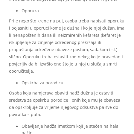
Oporuka
Prije nego što krene na put, osoba treba napisati oporuku
i pojasniti u oporuci kome je dužna i ko je njoj dužan, ima
li nenapoštenih dana ili neizmirenih kefareta (kefaret je
iskupljenje za činjenje određenog prekršaja ili
propuštanja određene obaveze postom, sadakom i sl.) i
slično. Oporuku treba ostaviti kod nekog ko je pravedan i
povjerljiv da bi izvršio ono što je u njoj u slučaju smrti
oporučitelja.
Opskrba za porodicu
Osoba koja namjerava obaviti hadž dužna je ostaviti
sredstva za opskrbu porodice i onih koje mu je obaveza
da opskrbljuje za vrijeme njegovog odsustva pa sve do
povratka s puta.
Obavljanje hadža imetkom koji je stečen na halal
način.