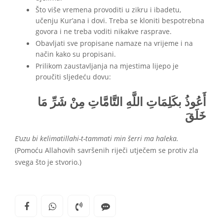
Što više vremena provoditi u zikru i ibadetu,
učenju Kur’ana i dovi. Treba se kloniti bespotrebna
govora i ne treba voditi nikakve rasprave.
Obavljati sve propisane namaze na vrijeme i na
način kako su propisani.
Prilikom zaustavljanja na mjestima lijepo je
proučiti sljedeću dovu:
أَعُوذُ بكَلِمَاتِ اللَّهِ التَّامَّاتِ مِنْ شَرِّ مَا
خَلَقَ
E‘uzu bi kelimatillahi-t-tammati min šerri ma haleka.
(Pomoću Allahovih savršenih riječi utječem se protiv zla
svega što je stvorio.)