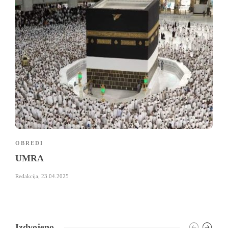
OBREDI
UMRA
Redakcija
,
23.04.2025
Izdvojeno