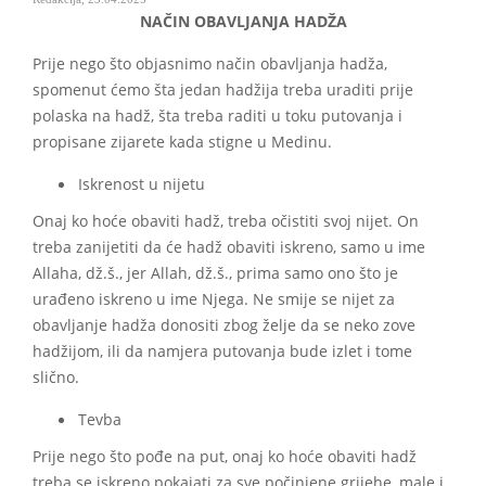
NAČIN OBAVLJANJA HADŽA
Prije nego što objasnimo način obavljanja hadža,
spomenut ćemo šta jedan hadžija treba uraditi prije
polaska na hadž, šta treba raditi u toku putovanja i
propisane zijarete kada stigne u Medinu.
Iskrenost u nijetu
Onaj ko hoće obaviti hadž, treba očistiti svoj nijet. On
treba zanijetiti da će hadž obaviti iskreno, samo u ime
Allaha, dž.š., jer Allah, dž.š., prima samo ono što je
urađeno iskreno u ime Njega. Ne smije se nijet za
obavljanje hadža donositi zbog želje da se neko zove
hadžijom, ili da namjera putovanja bude izlet i tome
slično.
Tevba
Prije nego što pođe na put, onaj ko hoće obaviti hadž
treba se iskreno pokajati za sve počinjene grijehe, male i