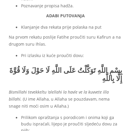
Poznavanje propisa hadža.
ADABI PUTOVANJA
Klanjanje dva rekata prije polaska na put
Na prvom rekatu poslije Fatihe proučiti suru Kafirun a na
drugom suru Ihlas.
Pri izlasku iz kuće proučiti dovu:
بِسْمِ اللَّهِ تَوَكَّلْتُ عَلَى اللَّهِ لَا حَوْلَ وَلَا قُوَّةَ
إِلَّا بِاللَّهِ
Bismillahi tevekkeltu ‘alellahi la havle ve la kuvvete illa
billahi.
(U ime Allaha, u Allaha se pouzdavam, nema
snage niti moći osim u Allaha.)
Prilikom opraštanja s porodicom i onima koji ga
budu ispraćali, lijepo je proučiti sljedeću dovu za
njih: