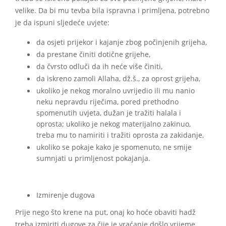
velike. Da bi mu tevba bila ispravna i primljena, potrebno
je da ispuni sljedeće uvjete:
da osjeti prijekor i kajanje zbog počinjenih grijeha,
da prestane činiti dotične grijehe,
da čvrsto odluči da ih neće više činiti,
da iskreno zamoli Allaha, dž.š., za oprost grijeha,
ukoliko je nekog moralno uvrijedio ili mu nanio
neku nepravdu riječima, pored prethodno
spomenutih uvjeta, dužan je tražiti halala i
oprosta; ukoliko je nekog materijalno zakinuo,
treba mu to namiriti i tražiti oprosta za zakidanje,
ukoliko se pokaje kako je spomenuto, ne smije
sumnjati u primljenost pokajanja.
Izmirenje dugova
Prije nego što krene na put, onaj ko hoće obaviti hadž
treba izmiriti dugove za čije je vraćanje došlo vrijeme.