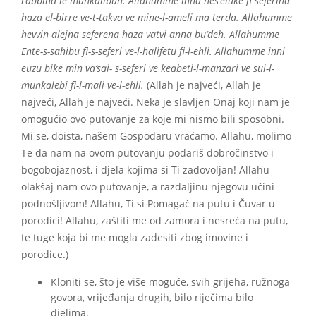
rabbina le munkalibun. Allahumme inna nes’eluke fi seferina
haza el-birre ve-t-takva ve mine-l-ameli ma terda. Allahumme
hevvin alejna seferena haza vatvi anna bu‘deh. Allahumme
Ente-s-sahibu fi-s-seferi ve-l-halifetu fi-l-ehli. Allahumme inni
euzu bike min va‘sai- s-seferi ve keabeti-l-manzari ve sui-l-
munkalebi fi-l-mali ve-l-ehli.
(Allah je najveći, Allah je
najveći, Allah je najveći. Neka je slavljen Onaj koji nam je
omogućio ovo putovanje za koje mi nismo bili sposobni.
Mi se, doista, našem Gospodaru vraćamo. Allahu, molimo
Te da nam na ovom putovanju podariš dobročinstvo i
bogobojaznost, i djela kojima si Ti zadovoljan! Allahu
olakšaj nam ovo putovanje, a razdaljinu njegovu učini
podnošljivom! Allahu, Ti si Pomagač na putu i Čuvar u
porodici! Allahu, zaštiti me od zamora i nesreća na putu,
te tuge koja bi me mogla zadesiti zbog imovine i
porodice.)
Kloniti se, što je više moguće, svih grijeha, ružnoga
govora, vrijeđanja drugih, bilo riječima bilo
djelima.