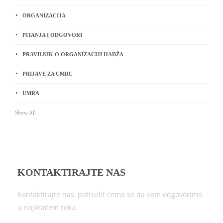
ORGANIZACIJA
PITANJA I ODGOVORI
PRAVILNIK O ORGANIZACIJI HADŽA
PRIJAVE ZA UMRU
UMRA
Show All
KONTAKTIRAJTE NAS
Kontaktirajte nas, potrudit ćemo se da vam odgovorimo
u najkraćem roku.