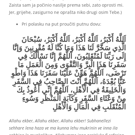
Zaista sam ja počinio nasilje prema sebi, zato oprosti mi.
Jer, grijehe, zasigurno ne oprašta niko drugi osim Tebe.)
Pri polasku na put proučiti putnu dovu:
اَللَّهُ أَكْبَرُ، اَللَّهُ أَكْبَرُ، اَللَّهُ أَكْبَرُ، سُبْحَانَ
الَّذِي سَخَّرََّ لَنَا هَذَا وَمَا كُنَّا لَهُ مُقْرِنِينَ وَإنَّا
إِلَى رَبِّنَا لَمُنْقَلِبُونَ، اَللَّهُمَّ إِنَّا نَسْأَلُكَ فِي
سَفَرِنَا هَذَا الْبِرَّ وَالتَّقْوَى وَمِنَ الْعَمَلِ مَا
تَرْضَى، اَللَّهُمَّ هَوِّنْ عَلَيْنَا سَفَرَنَا هَذَا وَاطْوِ
عَنَّا بُعِْدَهُ، اَللَّهُمَّ أَنْتَ الصَّاحِبُ فِي السَّفَرِ
وَالْخَلِيفَةُ فِي الْأَهْلِ، اَللَّهُمَّ إِنِّي أَعُوذُ بِكَ
مِنْ وَعْثَاءِ السَّفَرِ وَكَآبَةِ الْمَنْظَرِ وَسُوءِ
الْمُنْقَلَبِ فِي الْمَالِ وَالْأَهْلِ
Allahu ekber, Allahu ekber, Allahu ekber! Subhanellezi
sehhare lena haza ve ma kunna lehu mukrinin ve inna ila