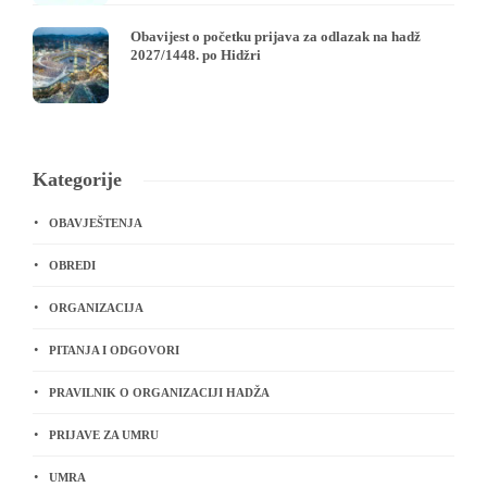
Obavijest o početku prijava za odlazak na hadž
2027/1448. po Hidžri
Kategorije
OBAVJEŠTENJA
OBREDI
ORGANIZACIJA
PITANJA I ODGOVORI
PRAVILNIK O ORGANIZACIJI HADŽA
PRIJAVE ZA UMRU
UMRA