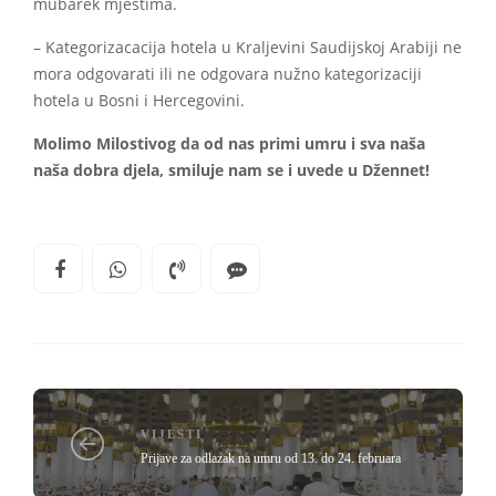
mubarek mjestima.
– Kategorizacacija hotela u Kraljevini Saudijskoj Arabiji ne
mora odgovarati ili ne odgovara nužno kategorizaciji
hotela u Bosni i Hercegovini.
Molimo Milostivog da od nas primi umru i sva naša
naša dobra djela, smiluje nam se i uvede u Džennet!
VIJESTI
Prijave za odlazak na umru od 13. do 24. februara