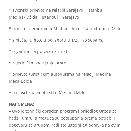
* avionski prijevoz na relaciji Sarajevo – Istanbul –
Medina/ Džida – Istanbul – Sarajevo
* transfer aerodrom u Medini – hotel – aerodrom u Džidi
* smještaj u hotelu po izboru u 1/2 i 1/3 sobama
* organizacija putovanja i vodič
* zajedničko obavljanje umre
* prijevoz turističkim autobusima na relaciji Medina‐
Meka-Džida
* obilasci znamenitosti u Medini i Meki
NAPOMENA:
– Ovo je tehnički obrađen program i prijedlog Ureda za
hadž i umru, a moguća su odstupanja prema potrebi i
dogovoru sa grupom, radi što ugodnijeg boravka na ovim