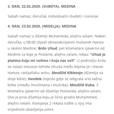
3. DAN, 22.02.2020. (SUBOTA), MEDINA
Sabah namaz, doručak, individualni ibadeti i noćenje.
4. DAN, 23.02.2020. (NEDELJA), MEDINA
Sabah namaz u džamiji Muhameda, alejhis-selam. Nakon
doručka, u 08:00 slijedi obilazak/zijareti mubarek mjesta
u okolini Medine:
Brdo Uhud
, pet kilometara sjeverno od
Medine za koje je Poslanik, alejhis-selam, rekao:
“Uhud je
planina koju mi volimo i koja nas voli”
. U podnožju brda
se nalazi mezarje šehida Uhuda među kojima je i mezar
Hamze, radijallahu anhu.
Mesdžid Kibletejn
(džamija sa
dvije kible).
Hendek
(mjesto gdje se odigrala vrlo važna
bitka između muslimana i mušrika).
Mesdžid Kuba,
3
kilometra sjeverno od džamije Poslanika, alejhis-selam.
Ovo je prva džamija koju je lično gradio Muhammed,
alejhis-selam. Klanjanje 2 rekata nafile u njoj ima
vrijednost obavljanja umre.