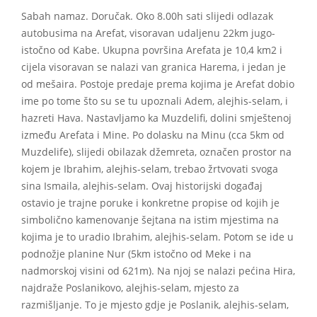
Sabah namaz. Doručak. Oko 8.00h sati slijedi odlazak
autobusima na Arefat, visoravan udaljenu 22km jugo-
istočno od Kabe. Ukupna površina Arefata je 10,4 km2 i
cijela visoravan se nalazi van granica Harema, i jedan je
od mešaira. Postoje predaje prema kojima je Arefat dobio
ime po tome što su se tu upoznali Adem, alejhis-selam, i
hazreti Hava. Nastavljamo ka Muzdelifi, dolini smještenoj
između Arefata i Mine. Po dolasku na Minu (cca 5km od
Muzdelife), slijedi obilazak džemreta, označen prostor na
kojem je Ibrahim, alejhis-selam, trebao žrtvovati svoga
sina Ismaila, alejhis-selam. Ovaj historijski događaj
ostavio je trajne poruke i konkretne propise od kojih je
simbolično kamenovanje šejtana na istim mjestima na
kojima je to uradio Ibrahim, alejhis-selam. Potom se ide u
podnožje planine Nur (5km istočno od Meke i na
nadmorskoj visini od 621m). Na njoj se nalazi pećina Hira,
najdraže Poslanikovo, alejhis-selam, mjesto za
razmišljanje. To je mjesto gdje je Poslanik, alejhis-selam,