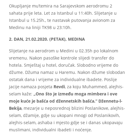
Okupljanje mu’temira na Sarajevskom aerodromu 2
sahata prije leta. Let za Istanbul u 11:40h. Slijetanje u
Istanbul u 15.25h., te nastavak putovanja avionom za
Medinu na liniji TK98 u 23:10h.
2. DAN, 21.02.2020. (PETAK), MEDINA
Slijetanje na aerodrom u Medini u 02.35h po lokalnom
vremenu. Nakon pasoške kontrole slijedi transfer do
hotela. Smještaj u hotel, doručak. Slobodno vrijeme do
džume. Džuma namaz u Haremu. Nakon džume slobodan
ostatak dana i vrijeme za individualne ibadete. Poslije
jacije namaza posjeta
Revdi
, za koju Muhammed, alejhis-
selam kaže:
„Ono što je između moga mimbera i ove
moje kuće je bašća od džennetskih bašća.“ Džennetu-l-
Bekija
, mezarje u neposrednoj blizini Poslanikove, alejhis-
selam, džamije, gdje su ukopani mnogi od Poslanikovih,
alejhis-selam, ashaba i mjesto gdje se i danas ukopavaju
muslimani, individualni ibadeti i noćenje.