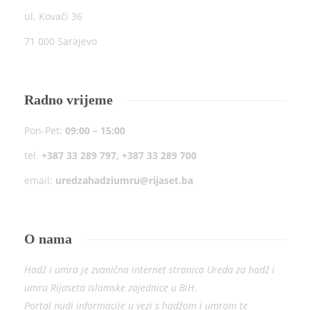
ul. Kovači 36
71 000 Sarajevo
Radno vrijeme
Pon-Pet:
09:00 – 15:00
tel.
+387 33 289 797, +387 33 289 700
email:
uredzahadziumru@rijaset.ba
O nama
Hadž i umra je zvanična internet stranica Ureda za hadž i
umru Rijaseta Islamske zajednice u BiH.
Portal nudi informacije u vezi s hadžom i umrom te