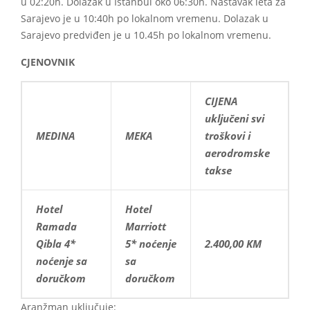
u 02:20h. Dolazak u Istanbul oko 06:30h. Nastavak leta za
Sarajevo je u 10:40h po lokalnom vremenu. Dolazak u
Sarajevo predviđen je u 10.45h po lokalnom vremenu.
CJENOVNIK
CIJENA
uključeni svi
MEDINA
MEKA
troškovi i
aerodromske
takse
Hotel
Hotel
Ramada
Marriott
Qibla 4*
5*
noćenje
2.400,00 KM
noćenje sa
sa
doručkom
doručkom
Aranžman uključuje: