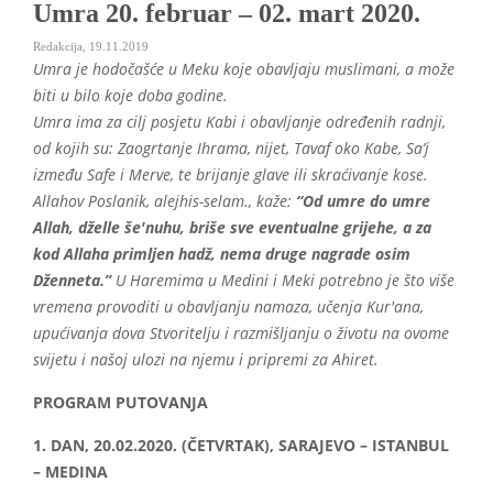
Umra 20. februar – 02. mart 2020.
Redakcija
,
19.11.2019
Umra je hodočašće u Meku koje obavljaju muslimani, a može
biti u bilo koje doba godine.
Umra ima za cilj posjetu Kabi i obavljanje određenih radnji,
od kojih su: Zaogrtanje Ihrama, nijet, Tavaf oko Kabe, Sa’j
između Safe i Merve, te brijanje glave ili skraćivanje kose.
Allahov Poslanik, alejhis-selam., kaže:
“Od umre do umre
Allah, dželle še'nuhu, briše sve eventualne grijehe, a za
kod Allaha primljen hadž, nema druge nagrade osim
Dženneta.”
U Haremima u Medini i Meki potrebno je što više
vremena provoditi u obavljanju namaza, učenja Kur'ana,
upućivanja dova Stvoritelju i razmišljanju o životu na ovome
svijetu i našoj ulozi na njemu i pripremi za Ahiret.
PROGRAM PUTOVANJA
1. DAN, 20.02.2020. (ČETVRTAK), SARAJEVO – ISTANBUL
– MEDINA